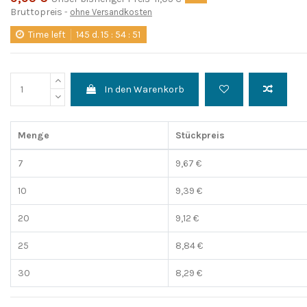
Bruttopreis
ohne Versandkosten
Time left
145
d.
15
:
54
:
50
In den Warenkorb
Menge
Stückpreis
7
9,67 €
10
9,39 €
20
9,12 €
25
8,84 €
30
8,29 €