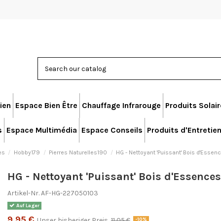
ien
Espace Bien Être
Chauffage Infrarouge
Produits Solai
s
Espace Multimédia
Espace Conseils
Produits d'Entretie
es
Hobby179
Pierres Naturelles190
HG - Nettoyant 'Puissant' Bois d'Essen
HG - Nettoyant 'Puissant' Bois d'Essences
Artikel-Nr.
AF-HG-227050103
Auf Lager
9,95 €
Unser bisheriger Preis
11,05 €
-10%