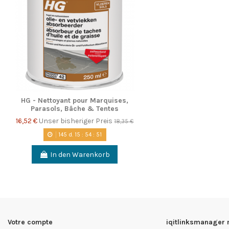
HG - Nettoyant pour Marquises,
Parasols, Bâche & Tentes
16,52 €
Unser bisheriger Preis
18,35 €
145
d.
15
:
54
:
50
In den Warenkorb
Votre compte
iqitlinksmanager