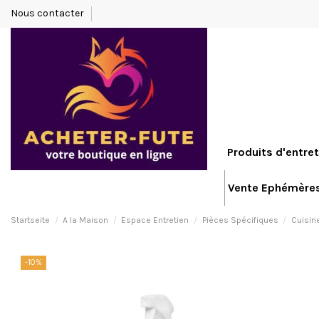
Nous contacter
Produits d'entret
Vente Ephémère
Startseite
A la Maison
Espace Entretien
Pièces Spécifiques
Cuisin
-10%