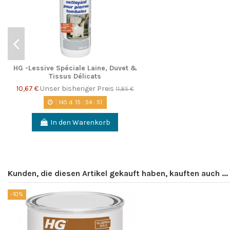
HG -Lessive Spéciale Laine, Duvet &
Tissus Délicats
10,67 €
Unser bisheriger Preis
11,85 €
145
d.
15
:
54
:
50
In den Warenkorb
Kunden, die diesen Artikel gekauft haben, kauften auch ...
-10%