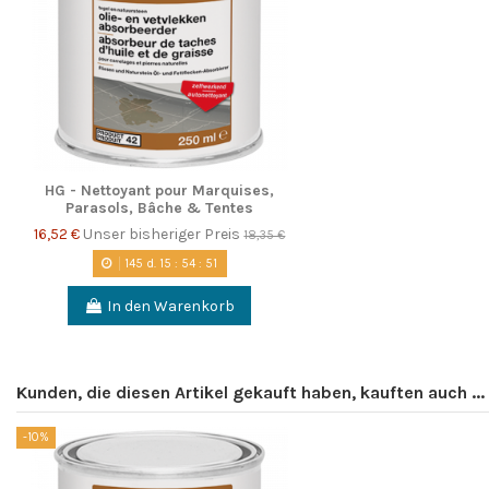
HG - Nettoyant pour Marquises,
Parasols, Bâche & Tentes
16,52 €
Unser bisheriger Preis
18,35 €
145
d.
15
:
54
:
50
In den Warenkorb
Kunden, die diesen Artikel gekauft haben, kauften auch ...
-10%