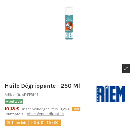
Huile Dégrippante - 250 Ml
Artikel-Nr.
AF-FPRI-15
Auf Lager
10,13 €
Unser bisheriger Preis
11,25 €
-10%
ohne Versandkosten
Bruttopreis
Time left
145
d.
17
:
59
:
49