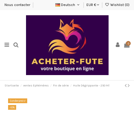
Nous contacter
Deutsch
EUR €
Wishlist (
0
)
0
Startseite
ventes Ephémères
Fin de série
Huile Dégrippante - 250 Ml
Sonderpreis!
-10%