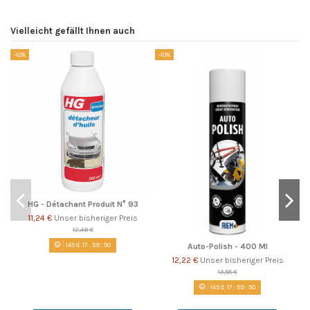
Vielleicht gefällt Ihnen auch
-10%
-10%
-1
HG - Détachant Produit N° 93
11,24 €
Unser bisheriger Preis
12,49 €
145
d.
17
:
59
:
49
Auto-Polish - 400 Ml
12,22 €
Unser bisheriger Preis
13,58 €
145
d.
17
:
59
:
49