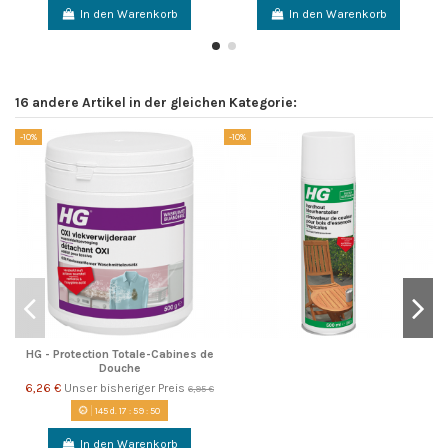
In den Warenkorb
In den Warenkorb
16 andere Artikel in der gleichen Kategorie:
-10%
-10%
-1
HG - Protection Totale-Cabines de
Douche
6,26 €
Unser bisheriger Preis
6,95 €
145
d.
17
:
59
:
49
In den Warenkorb