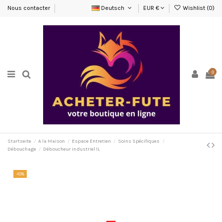
Nous contacter
Deutsch
EUR €
Wishlist (
0
)
0
Startseite
A la Maison
Espace Entretien
Soins Spécifiques
Débouchage
Déboucheur industriel 1L
-10%