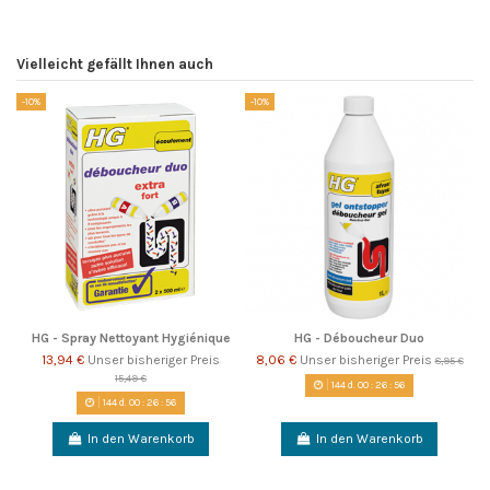
Vielleicht gefällt Ihnen auch
-10%
-10%
HG - Spray Nettoyant Hygiénique
HG - Déboucheur Duo
13,94 €
Unser bisheriger Preis
8,06 €
Unser bisheriger Preis
8,95 €
15,49 €
144
d.
00
:
26
:
56
144
d.
00
:
26
:
56
In den Warenkorb
In den Warenkorb