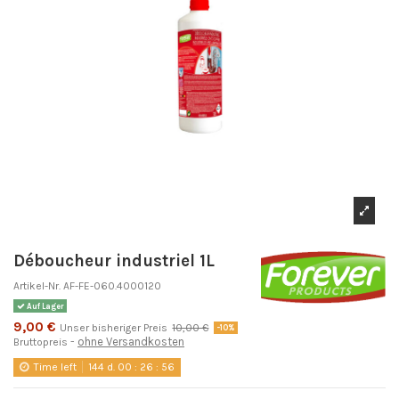
Déboucheur industriel 1L
Artikel-Nr.
AF-FE-060.4000120
Auf Lager
9,00 €
Unser bisheriger Preis
10,00 €
-10%
ohne Versandkosten
Bruttopreis
Time left
144
d.
00
:
26
:
56