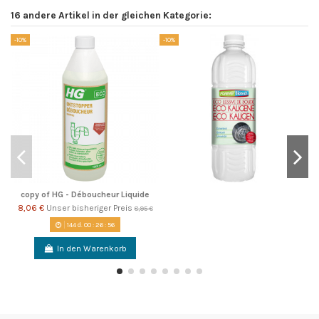
16 andere Artikel in der gleichen Kategorie:
-10%
-10%
-1
copy of HG - Déboucheur Liquide
8,06 €
Unser bisheriger Preis
8,95 €
144
d.
00
:
26
:
56
In den Warenkorb