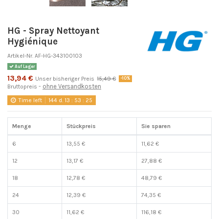
HG - Spray Nettoyant
Hygiénique
Artikel-Nr.
AF-HG-343100103
Auf Lager
13,94 €
Unser bisheriger Preis
15,49 €
-10%
ohne Versandkosten
Bruttopreis
Time left
144
d.
13
:
53
:
25
Menge
Stückpreis
Sie sparen
6
13,55 €
11,62 €
12
13,17 €
27,88 €
18
12,78 €
48,79 €
24
12,39 €
74,35 €
30
11,62 €
116,18 €