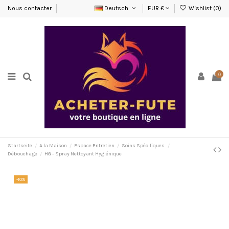
Nous contacter
Deutsch
EUR €
Wishlist (
0
)
0
Startseite
A la Maison
Espace Entretien
Soins Spécifiques
Débouchage
HG - Spray Nettoyant Hygiénique
-10%