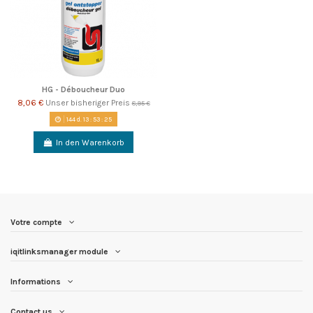
HG - Déboucheur Duo
8,06 €
Unser bisheriger Preis
8,95 €
144
d.
13
:
53
:
25
In den Warenkorb
Votre compte
iqitlinksmanager module
Informations
Contact us