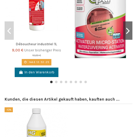
Déboucheur industriel 1L
9,00 €
Unser bisheriger Preis
10,00 €
144
d.
13
:
53
:
25
In den Warenkorb
Kunden, die diesen Artikel gekauft haben, kauften auch ...
-10%