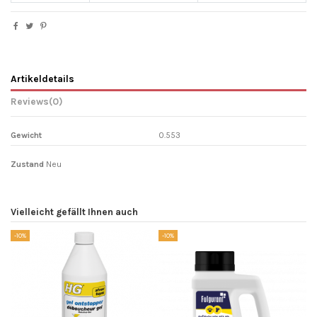
Artikeldetails
Reviews
(0)
Gewicht
0.553
Zustand
Neu
Vielleicht gefällt Ihnen auch
-10%
-10%
-1