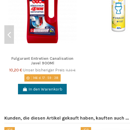
Fulgurant Entretien Canalisation
Javel 900Ml
10,20 €
Unser bisheriger Preis
11,33 €
146
d.
17
:
59
:
37
In den Warenkorb
Kunden, die diesen Artikel gekauft haben, kauften auch ...
-10%
-10%