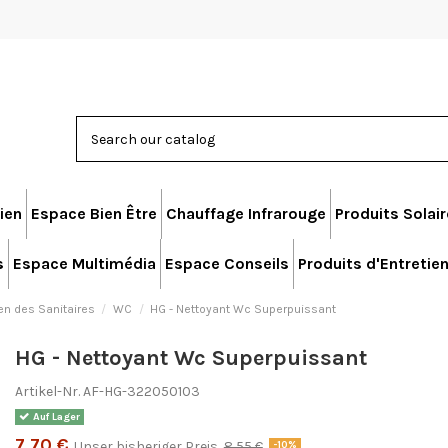
ien
Espace Bien Être
Chauffage Infrarouge
Produits Solai
s
Espace Multimédia
Espace Conseils
Produits d'Entretie
en des Sanitaires
WC
HG - Nettoyant Wc Superpuissant
HG - Nettoyant Wc Superpuissant
Artikel-Nr.
AF-HG-322050103
Auf Lager
7,70 €
Unser bisheriger Preis
8,55 €
-10%