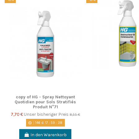
copy of HG - Spray Nettoyant
Quotidien pour Sols Stratifiés
Produit N°71
7,70 €
Unser bisheriger Preis
8,55 €
146
d.
17
:
59
:
37
In den Warenkorb