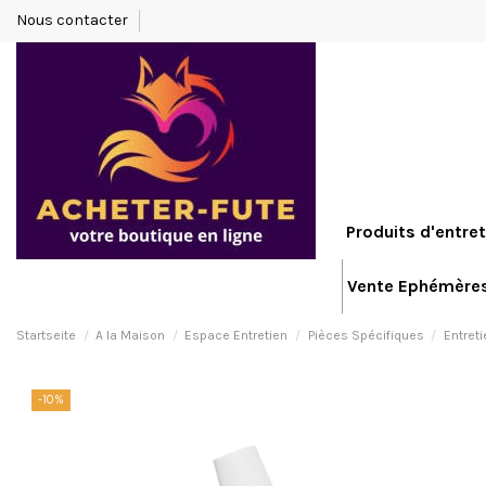
Nous contacter
Produits d'entret
Vente Ephémère
Startseite
A la Maison
Espace Entretien
Pièces Spécifiques
Entreti
-10%