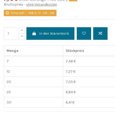
Bruttopreis
ohne Versandkosten
Time left
146
d.
17
:
59
:
37
In den Warenkorb
Menge
Stückpreis
7
7,48 €
10
7,27 €
20
7,05 €
25
6,84 €
30
6,41 €