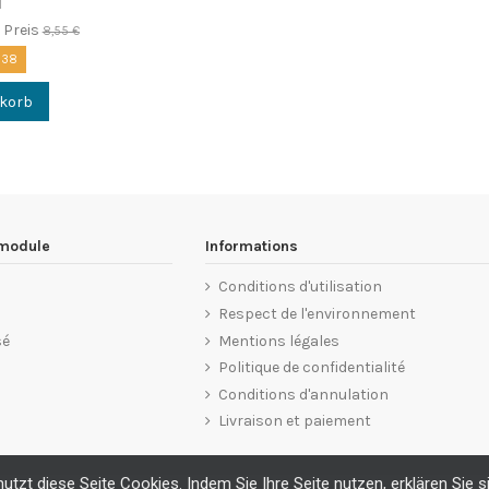
1
 Preis
8,55 €
:
37
nkorb
 module
Informations
Conditions d'utilisation
Respect de l'environnement
sé
Mentions légales
Politique de confidentialité
Conditions d'annulation
Livraison et paiement
tzt diese Seite Cookies. Indem Sie Ihre Seite nutzen, erklären Sie