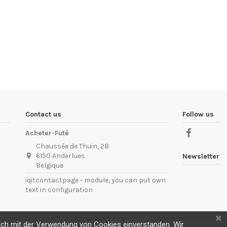
Contact us
Follow us
Acheter-Futé
Chaussée de Thuin, 28
6150 Anderlues
Newsletter
Belgique
iqitcontactpage - module, you can put own
text in configuration
 sich mit der Verwendung von Cookies einverstanden. Wir