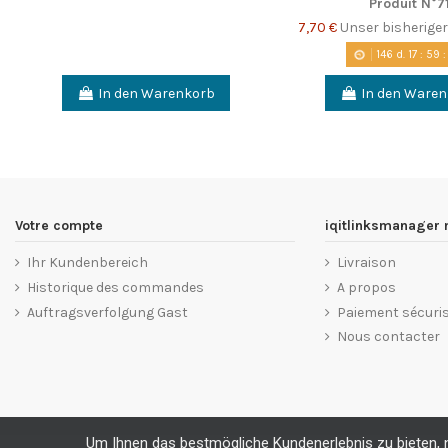
Produit N°7
7,70 €
Unser bisheriger
146
d.
17
:
59
In den Warenkorb
In den Ware
Votre compte
iqitlinksmanager
Ihr Kundenbereich
Livraison
Historique des commandes
A propos
Auftragsverfolgung Gast
Paiement sécuri
Nous contacter
Um Ihnen das bestmögliche Kundenerlebnis zu bieten, nu