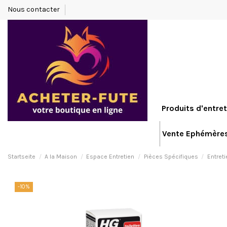
Nous contacter
Produits d'entret
Vente Ephémère
Startseite
A la Maison
Espace Entretien
Pièces Spécifiques
Entreti
-10%