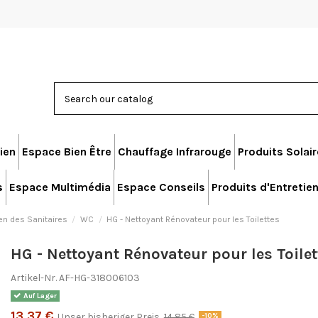
ien
Espace Bien Être
Chauffage Infrarouge
Produits Solai
s
Espace Multimédia
Espace Conseils
Produits d'Entretie
en des Sanitaires
WC
HG - Nettoyant Rénovateur pour les Toilettes
HG - Nettoyant Rénovateur pour les Toilet
Artikel-Nr.
AF-HG-318006103
Auf Lager
13,37 €
Unser bisheriger Preis
14,85 €
-10%