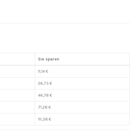
Sie sparen
11,14 €
26,73 €
46,78 €
71,28 €
111,38 €