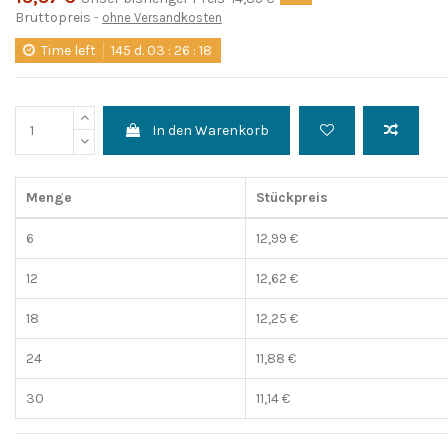
Bruttopreis
ohne Versandkosten
Time left
145
d.
03
:
26
:
17
In den Warenkorb
Menge
Stückpreis
6
12,99 €
12
12,62 €
18
12,25 €
24
11,88 €
30
11,14 €