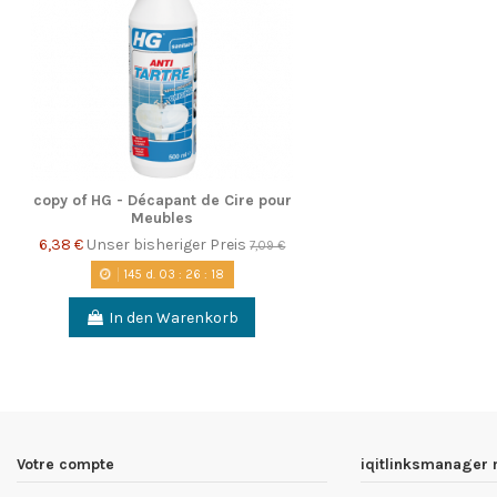
copy of HG - Décapant de Cire pour
Meubles
6,38 €
Unser bisheriger Preis
7,09 €
145
d.
03
:
26
:
17
In den Warenkorb
Votre compte
iqitlinksmanager