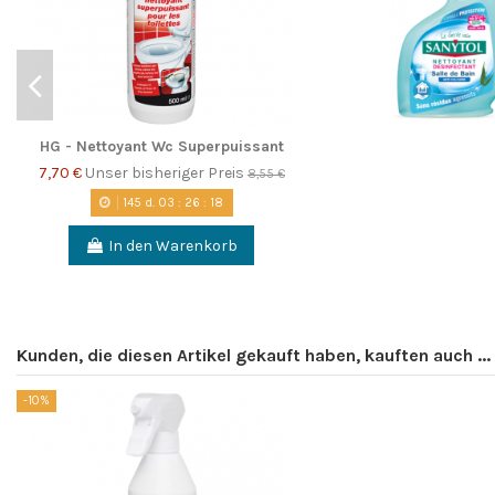
HG - Nettoyant Wc Superpuissant
7,70 €
Unser bisheriger Preis
8,55 €
145
d.
03
:
26
:
17
In den Warenkorb
Kunden, die diesen Artikel gekauft haben, kauften auch ...
-10%