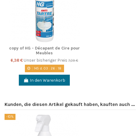
copy of HG - Décapant de Cire pour
Meubles
6,38 €
Unser bisheriger Preis
7,09 €
145
d.
03
:
26
:
17
In den Warenkorb
Kunden, die diesen Artikel gekauft haben, kauften auch ...
-10%