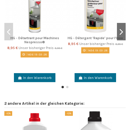
HG - Détartrant pour Machines
HG - Détergent 'Rapide' pour l'Inox
Nespresso®
8,95 €
Unser bisheriger Preis
9,95 €
8,95 €
Unser bisheriger Preis
9,95 €
143
d.
19
:
03
:
27
143
d.
19
:
03
:
27
In den Warenkorb
In den Warenkorb
2 andere Artikel in der gleichen Kategorie:
-10%
-10%