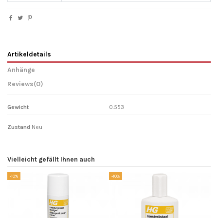
Artikeldetails
Anhänge
Reviews
(0)
Gewicht
0.553
Zustand
Neu
Vielleicht gefällt Ihnen auch
-10%
-10%
-1