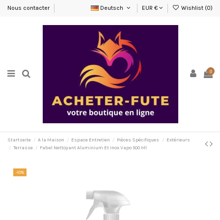
Nous contacter
Deutsch
EUR €
Wishlist (
0
)
0
Startseite
A la Maison
Espace Entretien
Pièces Spécifiques
Extérieurs
Terrasse
Fabel Nettoyant Aluminium Et Inox Vapo 500 Ml
-10%