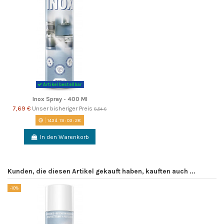
Artikel bestellbar
Inox Spray - 400 Ml
7,69 €
Unser bisheriger Preis
8,54 €
143
d.
19
:
03
:
27
In den Warenkorb
Kunden, die diesen Artikel gekauft haben, kauften auch ...
-10%