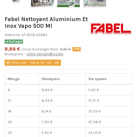
Fabel Nettoyant Aluminium Et
Inox Vapo 500 Ml
Artikel-Nr.
AF-BEFA-42685
Auf Lager
8,88 €
Unser bisheriger Preis
9,87 €
-10%
ohne Versandkosten
Bruttopreis
Time left
143
d.
19
:
03
:
27
Menge
Stückpreis
Sie sparen
6
8,64 €
7,40 €
12
8,39 €
17,77 €
18
8,14 €
31,09 €
24
7,90 €
47,38 €
30
7,40 €
74,03 €