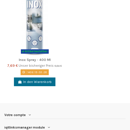
Artikel bestellbar
Inox Spray - 400 Ml
7,69 €
Unser bisheriger Preis
8,54 €
143
d.
19
:
03
:
27
In den Warenkorb
Votre compte
iqitlinksmanager module