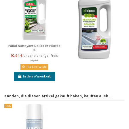
Fabel Nettoyant Dalles Et Pierres
1L
10,94 €
Unser bisheriger Preis
12,15 €
143
d.
19
:
03
:
27
In den Warenkorb
Kunden, die diesen Artikel gekauft haben, kauften auch ...
-10%