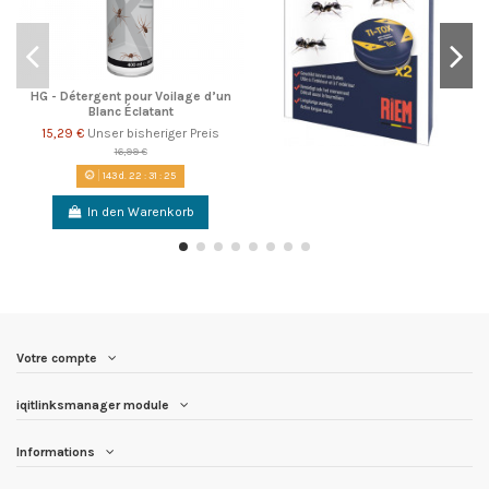
HG - Détergent pour Voilage d’un
Blanc Éclatant
15,29 €
Unser bisheriger Preis
16,99 €
143
d.
22
:
31
:
24
In den Warenkorb
Votre compte
iqitlinksmanager module
Informations