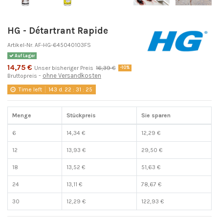
HG - Détartrant Rapide
Artikel-Nr.
AF-HG-645040103FS
Auf Lager
14,75 €
Unser bisheriger Preis
16,39 €
-10%
ohne Versandkosten
Bruttopreis
Time left
143
d.
22
:
31
:
24
Menge
Stückpreis
Sie sparen
6
14,34 €
12,29 €
12
13,93 €
29,50 €
18
13,52 €
51,63 €
24
13,11 €
78,67 €
30
12,29 €
122,93 €