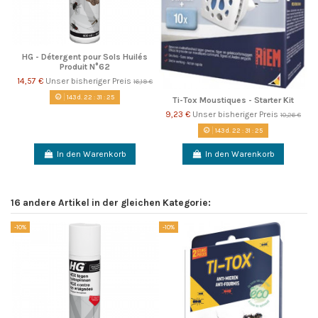
HG - Détergent pour Sols Huilés
Produit N°62
14,57 €
Unser bisheriger Preis
16,19 €
143
d.
22
:
31
:
24
Ti-Tox Moustiques - Starter Kit
9,23 €
Unser bisheriger Preis
10,26 €
143
d.
22
:
31
:
24
In den Warenkorb
In den Warenkorb
16 andere Artikel in der gleichen Kategorie:
-10%
-10%
So
-1