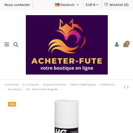
Nous contacter
Deutsch
EUR €
Wishlist (
0
)
0
Startseite
A la Maison
Espace Entretien
Pièces Spécifiques
Extérieurs
Nuisibles
HG - Détartrant Rapide
-10%