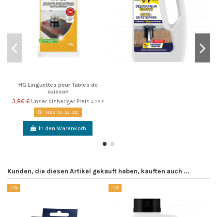
HG Linguettes pour Tables de
cuisson
3,86 €
Unser bisheriger Preis
4,29 €
142
d.
13
:
53
:
22
In den Warenkorb
Kunden, die diesen Artikel gekauft haben, kauften auch ...
-10%
-10%
-1