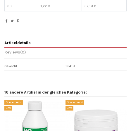
30
3,22 €
32,18 €
Artikeldetails
Reviews
(0)
Gewicht
1.2418
16 andere Artikel in der gleichen Kategorie:
Sonderpreis!
Sonderpreis!
-1
-10%
-10%