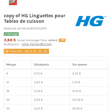
copy of HG Linguettes pour
Tables de cuisson
Artikel-Nr.
AF-HG-456000103FS
Auf Lager
3,86 €
Unser bisheriger Preis
4,29 €
-10%
ohne Versandkosten
Bruttopreis
Time left
142
d.
13
:
53
:
22
Menge
Stückpreis
Sie sparen
6
3,75 €
3,22 €
12
3,65 €
7,72 €
18
3,54 €
13,51 €
24
3,43 €
20,59 €
25
3,22 €
26,81 €