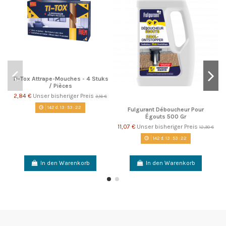
Ti-Tox Attrape-Mouches - 4 Stuks
/ Pièces
2,84 €
Unser bisheriger Preis
3,16 €
142
d.
13
:
53
:
22
Fulgurant Déboucheur Pour
Égouts 500 Gr
11,07 €
Unser bisheriger Preis
12,30 €
142
d.
13
:
53
:
22
In den Warenkorb
In den Warenkorb