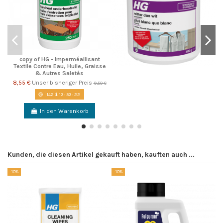
copy of HG - ImperméaIlisant
Textile Contre Eau, Huile, Graisse
& Autres Saletés
8,55 €
Unser bisheriger Preis
9,50 €
142
d.
13
:
53
:
22
In den Warenkorb
Kunden, die diesen Artikel gekauft haben, kauften auch ...
-10%
-10%
-1