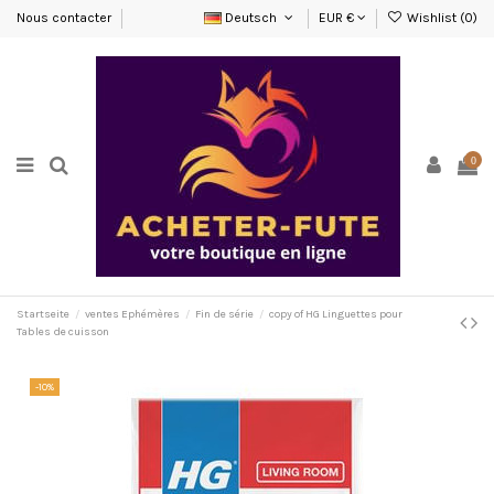
Nous contacter
Deutsch
EUR €
Wishlist (
0
)
0
Startseite
ventes Ephémères
Fin de série
copy of HG Linguettes pour
Tables de cuisson
-10%