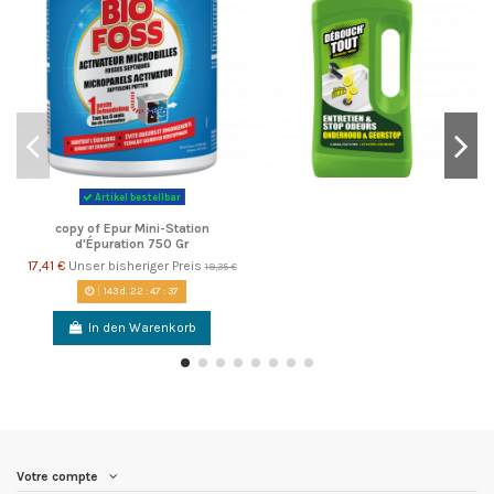
Artikel bestellbar
copy of Epur Mini-Station
d'Épuration 750 Gr
17,41 €
Unser bisheriger Preis
19,35 €
143
d.
22
:
47
:
37
In den Warenkorb
Votre compte