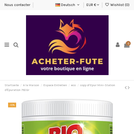
Nous contacter
Deutsch
EUR €
Wishlist (
0
)
0
Startseite
A la Maison
Espace Entretien
eco
copy of Epur Mini-Station
d'Épuration 750 Gr
-10%