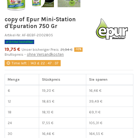
copy of Epur Mini-Station
d'Épuration 750 Gr
Artikel-Nr.
AF-BEBF-2002805
Artikel bestellbar
19,75 €
Unser bisheriger Preis
21,94 €
-10%
ohne Versandkosten
Bruttopreis
Time left
143
d.
22
:
47
:
37
Menge
Stückpreis
Sie sparen
6
19,20 €
16,46 €
12
18,65 €
39,49 €
18
18,10 €
69,11 €
24
17,55 €
105,31 €
30
16,46 €
164,55 €