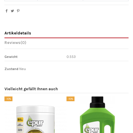
Artikeldetails
Reviews
(0)
Gewicht
0.553
Zustand
Neu
Vielleicht gefällt Ihnen auch
-10%
-10%
-1