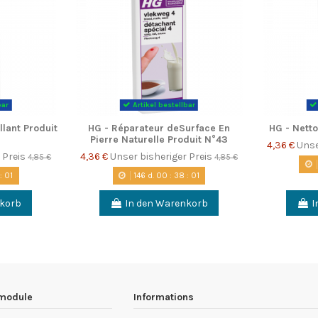
bar
Artikel bestellbar
llant Produit
HG - Réparateur deSurface En
HG - Netto
Pierre Naturelle Produit N°43
4,36 €
Unse
 Preis
4,36 €
Unser bisheriger Preis
4,85 €
4,85 €
:
00
146
d.
00
:
38
:
00
nkorb
In den Warenkorb
I
 module
Informations