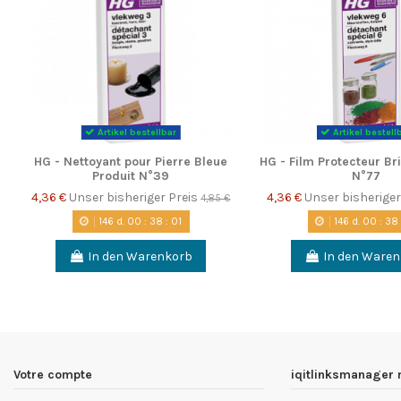
Artikel bestellbar
Artikel bestell
HG - Nettoyant pour Pierre Bleue
HG - Film Protecteur Bri
Produit N°39
N°77
4,36 €
Unser bisheriger Preis
4,36 €
Unser bisheriger
4,85 €
146
d.
00
:
38
:
00
146
d.
00
:
38
In den Warenkorb
In den Ware
Votre compte
iqitlinksmanager