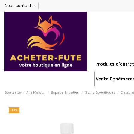
Nous contacter
Produits d'entret
Vente Ephémère
Startseite
A la Maison
Espace Entretien
Soins Spécifiques
Détach
-10%