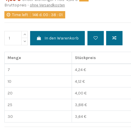
Bruttopreis
ohne Versandkosten
Time left
146
d.
00
:
38
:
00
In den Warenkorb
Menge
Stückpreis
7
4,24 €
10
4,12 €
20
4,00 €
25
3,88 €
30
3,64 €