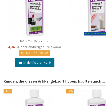
Artikel bestell
HG - Top Protector
4,36 €
Unser bisheriger Preis
4,85 €
146
d.
00
:
38
:
00
In den Warenkorb
Kunden, die diesen Artikel gekauft haben, kauften auch ...
-10%
-10%