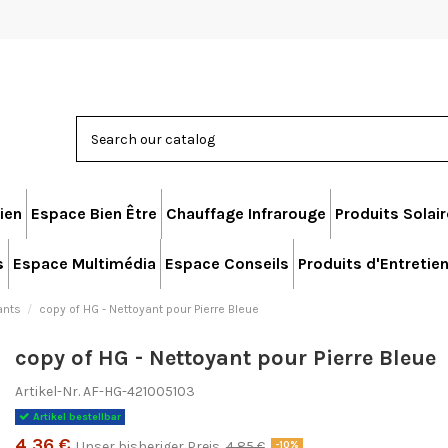
ien
Espace Bien Être
Chauffage Infrarouge
Produits Solai
s
Espace Multimédia
Espace Conseils
Produits d'Entretie
ants
copy of HG - Nettoyant pour Pierre Bleue
copy of HG - Nettoyant pour Pierre Bleue
Artikel-Nr.
AF-HG-421005103
Artikel bestellbar
4,36 €
Unser bisheriger Preis
4,85 €
-10%