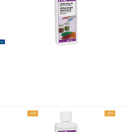
bar
-10%
-10%