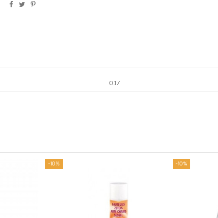
0.17
-10%
-10%