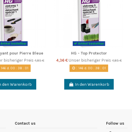
Artikel bestellbar
Artikel bestellbar
yant pour Pierre Bleue
HG - Top Protector
r bisheriger Preis
4,36 €
Unser bisheriger Preis
4,85 €
4,85 €
146
d.
00
:
38
:
00
146
d.
00
:
38
:
00
n den Warenkorb
In den Warenkorb
Contact us
Follow us