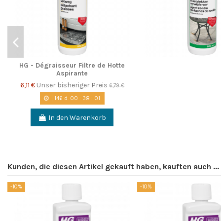
HG - Dégraisseur Filtre de Hotte
Aspirante
6,11 €
Unser bisheriger Preis
6,79 €
146
d.
00
:
38
:
00
In den Warenkorb
Kunden, die diesen Artikel gekauft haben, kauften auch ...
-10%
-10%