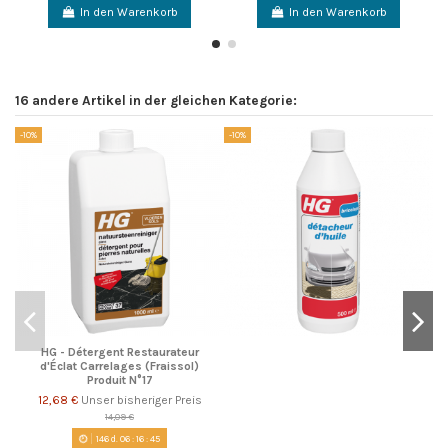
In den Warenkorb
In den Warenkorb
16 andere Artikel in der gleichen Kategorie:
-10%
-10%
-1
HG - Détergent Restaurateur
d'Éclat Carrelages (Fraissol)
Produit N°17
12,68 €
Unser bisheriger Preis
14,09 €
146
d.
06
:
16
:
45