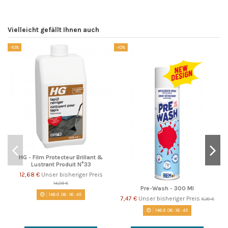
Vielleicht gefällt Ihnen auch
-10%
-10%
-1
HG - Film Protecteur Brillant &
Lustrant Produit N°33
12,68 €
Unser bisheriger Preis
14,09 €
Pre-Wash - 300 Ml
146
d.
06
:
16
:
45
7,47 €
Unser bisheriger Preis
8,30 €
146
d.
06
:
16
:
45