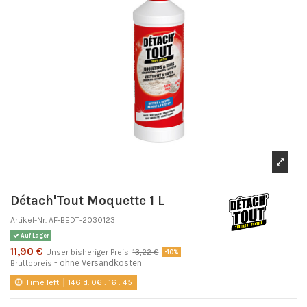
Détach'Tout Moquette 1 L
Artikel-Nr.
AF-BEDT-2030123
Auf Lager
11,90 €
Unser bisheriger Preis
13,22 €
-10%
ohne Versandkosten
Bruttopreis
Time left
146
d.
06
:
16
:
45