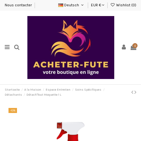
Nous contacter
Deutsch
EUR €
Wishlist (
0
)
0
Startseite
A la Maison
Espace Entretien
Soins Spécifiques
Détachants
Détach'Tout Moquette 1 L
-10%