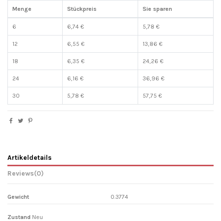
Menge
Stückpreis
Sie sparen
6
6,74 €
5,78 €
12
6,55 €
13,86 €
18
6,35 €
24,26 €
24
6,16 €
36,96 €
30
5,78 €
57,75 €
Artikeldetails
Reviews
(0)
Gewicht
0.3774
Zustand
Neu