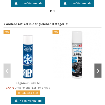
In den Warenkorb
In den Warenkorb
7 andere Artikel in der gleichen Kategorie:
-10%
-10%
-1
Dégivreur - 400 Ml
7,04 €
Unser bisheriger Preis
7,82 €
144
d.
08
:
29
:
58
In den Warenkorb