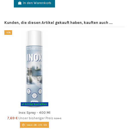
In den Warenkorb
Kunden, die diesen Artikel gekauft haben, kauften auch ...
-10%
Artikel bestellbar
Inox Spray - 400 Ml
7,69 €
Unser bisheriger Preis
8,54 €
144
d.
08
:
29
:
58