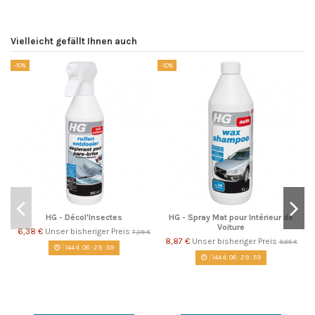
Vielleicht gefällt Ihnen auch
-10%
-10%
-1
HG - Décol'Insectes
HG - Spray Mat pour Intérieur de
Voiture
6,38 €
Unser bisheriger Preis
7,09 €
8,87 €
Unser bisheriger Preis
9,85 €
144
d.
08
:
29
:
58
144
d.
08
:
29
:
58