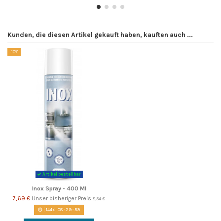
Kunden, die diesen Artikel gekauft haben, kauften auch ...
-10%
Artikel bestellbar
Inox Spray - 400 Ml
7,69 €
Unser bisheriger Preis
8,54 €
144
d.
08
:
29
:
58