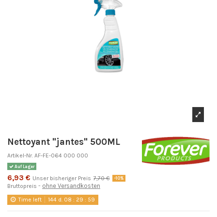
Nettoyant "jantes" 500ML
Artikel-Nr.
AF-FE-064 000 000
Auf Lager
6,93 €
Unser bisheriger Preis
7,70 €
-10%
ohne Versandkosten
Bruttopreis
Time left
144
d.
08
:
29
:
58