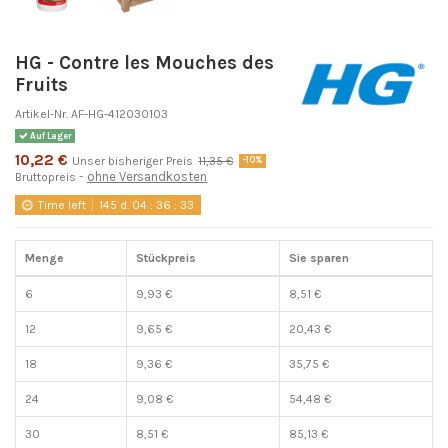
HG - Contre les Mouches des
Fruits
Artikel-Nr.
AF-HG-412030103
Auf Lager
10,22 €
Unser bisheriger Preis
11,35 €
-10%
ohne Versandkosten
Bruttopreis
Time left
145
d.
04
:
36
:
32
Menge
Stückpreis
Sie sparen
6
9,93 €
8,51 €
12
9,65 €
20,43 €
18
9,36 €
35,75 €
24
9,08 €
54,48 €
30
8,51 €
85,13 €