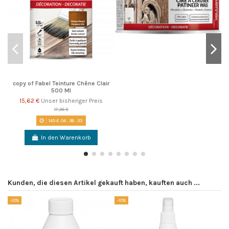
copy of Fabel Teinture Chêne Clair
500 Ml
15,62 €
Unser bisheriger Preis
17,36 €
145
d.
04
:
36
:
32
In den Warenkorb
Kunden, die diesen Artikel gekauft haben, kauften auch ...
-10%
-10%
-1