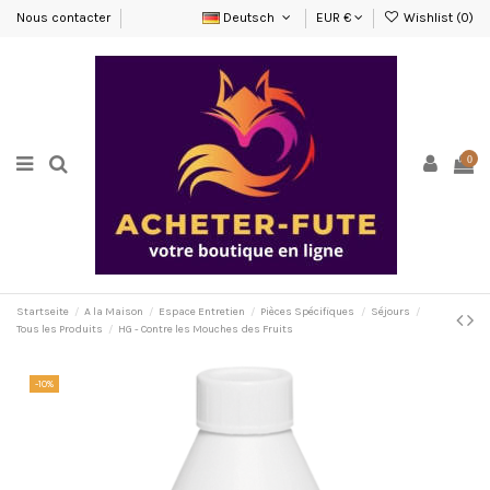
Nous contacter
Deutsch
EUR €
Wishlist (
0
)
0
Startseite
A la Maison
Espace Entretien
Pièces Spécifiques
Séjours
Tous les Produits
HG - Contre les Mouches des Fruits
-10%