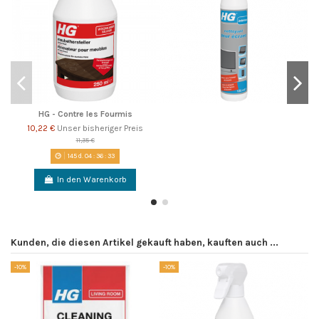
HG - Contre les Fourmis
10,22 €
Unser bisheriger Preis
11,35 €
145
d.
04
:
36
:
32
In den Warenkorb
Kunden, die diesen Artikel gekauft haben, kauften auch ...
-10%
-10%
-1