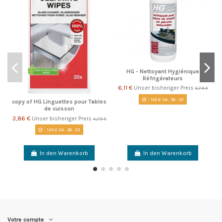
HG - Nettoyant Hygiénique
Réfrigérateurs
6,11 €
Unser bisheriger Preis
6,79 €
145
d.
04
:
36
:
32
copy of HG Linguettes pour Tables
de cuisson
3,86 €
Unser bisheriger Preis
4,29 €
145
d.
04
:
36
:
32
In den Warenkorb
In den Warenkorb
Votre compte