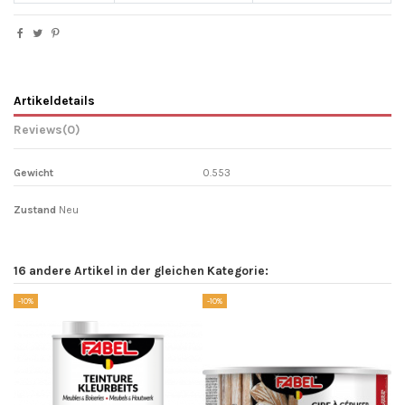
Artikeldetails
Reviews
(0)
Gewicht
0.553
Zustand
Neu
16 andere Artikel in der gleichen Kategorie:
-10%
-10%
-1