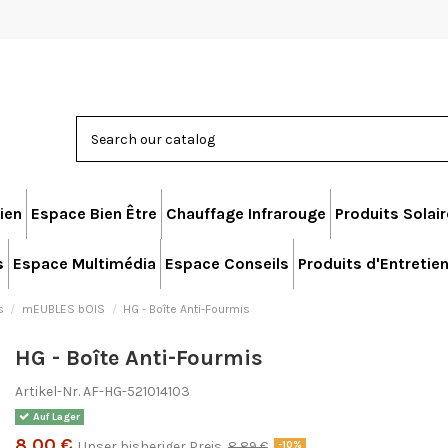
ien
Espace Bien Être
Chauffage Infrarouge
Produits Solai
s
Espace Multimédia
Espace Conseils
Produits d'Entretie
s
mEUBLES bOIS
HG - Boîte Anti-Fourmis
HG - Boîte Anti-Fourmis
Artikel-Nr.
AF-HG-521014103
Auf Lager
8,00 €
Unser bisheriger Preis
8,89 €
-10%