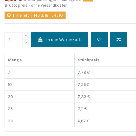
Bruttopreis
ohne Versandkosten
Time left
146
d.
18
:
54
:
09
In den Warenkorb
Menge
Stückpreis
7
7,78 €
10
7,56 €
20
7,33 €
25
7,11 €
30
6,67 €