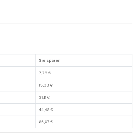
Sie sparen
7,78 €
13,33 €
31,11 €
44,45 €
66,67 €