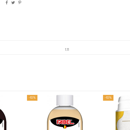
1.11
-10%
-10%