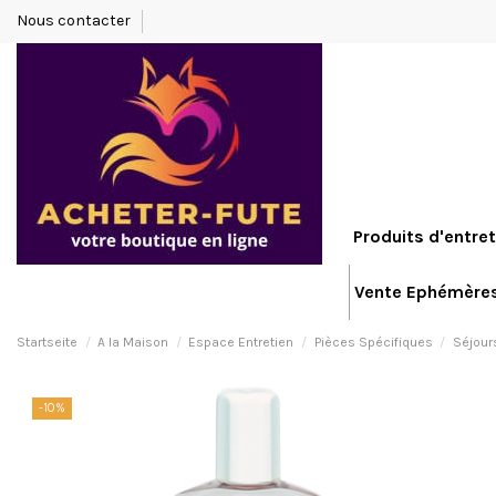
Nous contacter
Produits d'entret
Vente Ephémère
Startseite
A la Maison
Espace Entretien
Pièces Spécifiques
Séjour
-10%