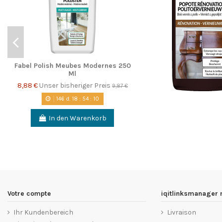
Fabel Polish Meubes Modernes 250
Ml
8,88 €
Unser bisheriger Preis
9,87 €
146
d.
18
:
54
:
09
In den Warenkorb
Votre compte
iqitlinksmanager
Ihr Kundenbereich
Livraison