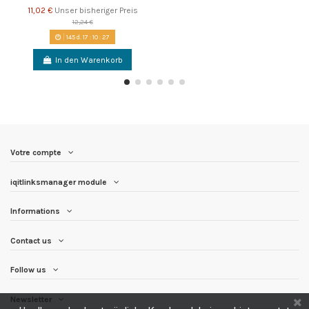
11,02 €
Unser bisheriger Preis
12,24 €
145
d.
17
:
10
:
27
In den Warenkorb
Votre compte
iqitlinksmanager module
Informations
Contact us
Follow us
Newsletter