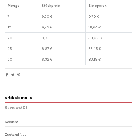
Menge
Stückpreis
Sie sparen
7
9,70 €
9,70 €
10
9,43 €
16,64 €
20
9,15 €
38,82 €
25
8,87 €
55,45 €
30
8,32 €
83,18 €
Artikeldetails
Reviews
(0)
Gewicht
1.11
Zustand
Neu