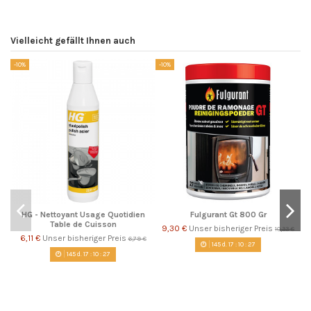
Vielleicht gefällt Ihnen auch
-10%
-10%
-1
HG - Nettoyant Usage Quotidien
Fulgurant Gt 800 Gr
Table de Cuisson
9,30 €
Unser bisheriger Preis
10,33 €
6,11 €
Unser bisheriger Preis
6,79 €
145
d.
17
:
10
:
27
145
d.
17
:
10
:
27