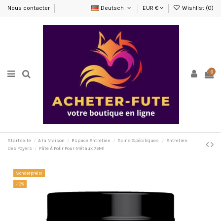
Nous contacter
Deutsch
EUR €
Wishlist (
0
)
0
Startseite
A la Maison
Espace Entretien
Soins Spécifiques
Entretien
des Foyers
Pâte À Polir Pour Métaux 75Ml
Sonderpreis!
-10%