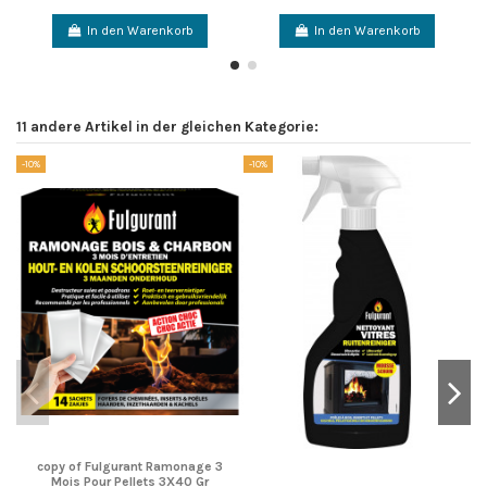
In den Warenkorb
In den Warenkorb
11 andere Artikel in der gleichen Kategorie:
-10%
-10%
-1
copy of Fulgurant Ramonage 3
Mois Pour Pellets 3X40 Gr