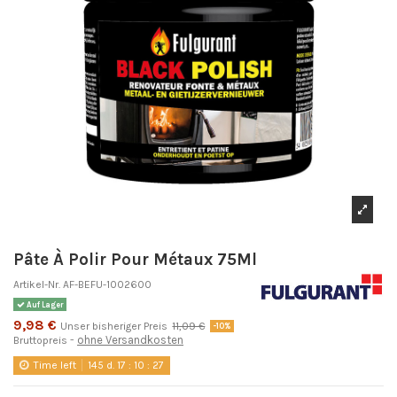
Pâte À Polir Pour Métaux 75Ml
Artikel-Nr.
AF-BEFU-1002600
Auf Lager
9,98 €
Unser bisheriger Preis
11,09 €
-10%
ohne Versandkosten
Bruttopreis
Time left
145
d.
17
:
10
:
27