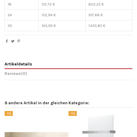
18
157,72 €
602,22 €
24
152,94 €
917,66 €
30
143,39 €
1.433,85 €
Artikeldetails
Reviews
(0)
8 andere Artikel in der gleichen Kategorie:
-10%
-10%
-1