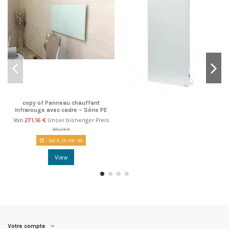
copy of Panneau chauffant
infrarouge avec cadre – Série PE
271,16 €
Unser bisheriger Preis
Von
301,29 €
142
d.
13
:
09
:
35
View
Votre compte