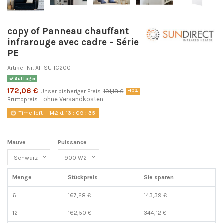
copy of Panneau chauffant
infrarouge avec cadre – Série
PE
Artikel-Nr.
AF-SU-IC200
Auf Lager
172,06 €
Unser bisheriger Preis
191,18 €
-10%
ohne Versandkosten
Bruttopreis
Time left
142
d.
13
:
09
:
35
Mauve
Puissance
Menge
Stückpreis
Sie sparen
6
167,28 €
143,39 €
12
162,50 €
344,12 €