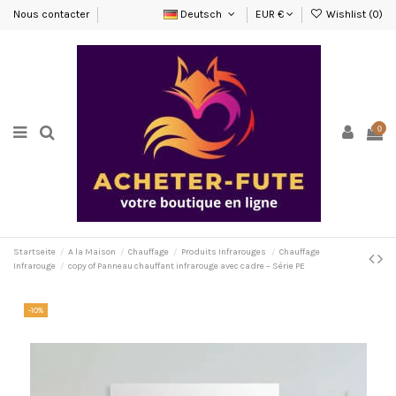
Nous contacter
Deutsch
EUR €
Wishlist (
0
)
0
Startseite
A la Maison
Chauffage
Produits Infrarouges
Chauffage
Infrarouge
copy of Panneau chauffant infrarouge avec cadre – Série PE
-10%