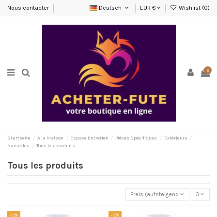
Nous contacter
Deutsch
EUR €
Wishlist (
0
)
0
Startseite
A la Maison
Espace Entretien
Pièces Spécifiques
Extérieurs
Nuisibles
Tous les produits
Tous les produits
Preis (aufsteigend)
3
-10%
-10%