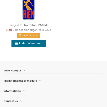
copy of Ti-Tox Total - 250 Ml
12,91 €
Unser bisheriger Preis
14,34 €
143
d.
15
:
32
:
21
In den Warenkorb
Votre compte
iqitlinksmanager module
Informations
Contact us