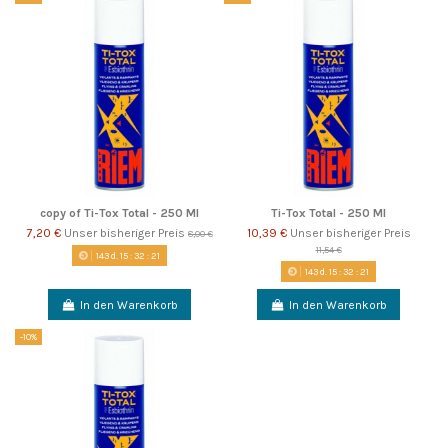
copy of Ti-Tox Total - 250 Ml
Ti-Tox Total - 250 Ml
7,20 €
Unser bisheriger Preis
10,39 €
Unser bisheriger Preis
8,00 €
11,54 €
143
d.
15
:
32
:
21
143
d.
15
:
32
:
21
In den Warenkorb
In den Warenkorb
-10%