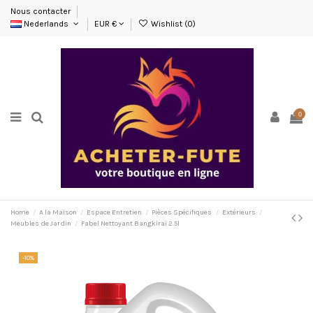
Nous contacter
Nederlands
EUR €
Wishlist (
0
)
0
Home
A la Maison
Espace Entretien
Pièces Spécifiques
Extérieurs
Meubles de Jardin
Fabel Nettoyant Bangkiraï 2.5l
-10%