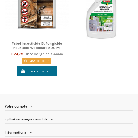
Fabel Insecticide Et Fongicide
Pour Bois Woodcare 500 Ml
€ 24,79
Onze vorige prijs
€ 27,54
145
d.
06
:
06
:
01
In winkelwagen
Votre compte
iqitlinksmanager module
Informations