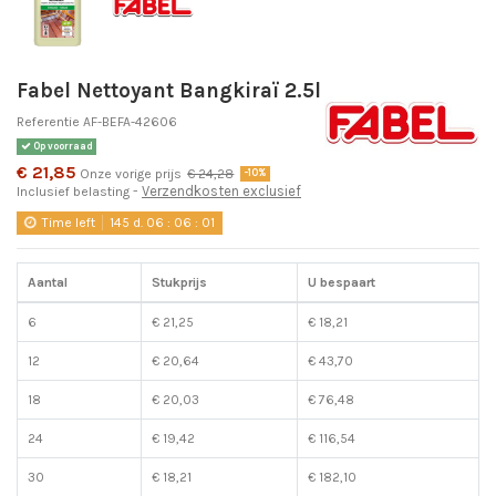
Fabel Nettoyant Bangkiraï 2.5l
Referentie
AF-BEFA-42606
Op voorraad
€ 21,85
Onze vorige prijs
€ 24,28
-10%
Verzendkosten exclusief
Inclusief belasting
Time left
145
d.
06
:
06
:
01
Aantal
Stukprijs
U bespaart
6
€ 21,25
€ 18,21
12
€ 20,64
€ 43,70
18
€ 20,03
€ 76,48
24
€ 19,42
€ 116,54
30
€ 18,21
€ 182,10