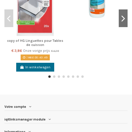
copy of HG Linguettes pour Tables
de cuisson
€ 3,86
Onze vorige prijs
€ 4,29
146
d.
00
:
43
:
49
In winkelwagen
Votre compte
iqitlinksmanager module
Informations