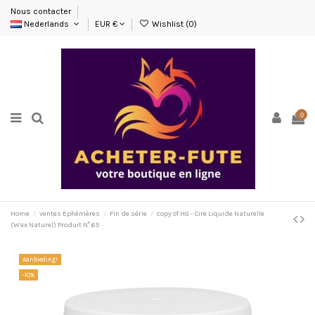
Nous contacter
Nederlands
EUR €
Wishlist (
0
)
0
Home
ventes Ephémères
Fin de série
copy of HG - Cire Liquide Naturelle
(Wax Naturel) Produit N° 65
Aanbieding!
-10%