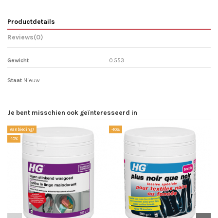
Productdetails
Reviews
(0)
Gewicht
0.553
Staat
Nieuw
Je bent misschien ook geïnteresseerd in
Aanbieding!
-10%
-1
-10%