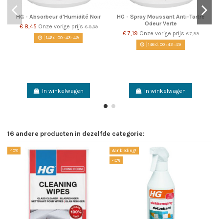
HG - Absorbeur d'Humidité Noir
HG - Spray Moussant Anti-Tartre
Odeur Verte
€ 8,45
Onze vorige prijs
€ 9,39
€ 7,19
Onze vorige prijs
€ 7,99
146
d.
00
:
43
:
49
146
d.
00
:
43
:
49
In winkelwagen
In winkelwagen
16 andere producten in dezelfde categorie:
-10%
Aanbieding!
Aa
-10%
-1