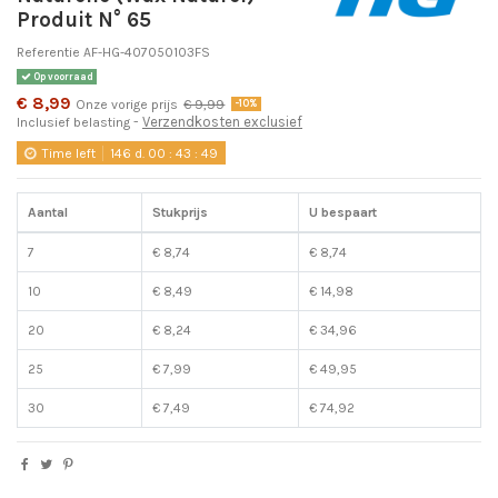
Produit N° 65
Referentie
AF-HG-407050103FS
Op voorraad
€ 8,99
Onze vorige prijs
€ 9,99
-10%
Verzendkosten exclusief
Inclusief belasting
Time left
146
d.
00
:
43
:
49
Aantal
Stukprijs
U bespaart
7
€ 8,74
€ 8,74
10
€ 8,49
€ 14,98
20
€ 8,24
€ 34,96
25
€ 7,99
€ 49,95
30
€ 7,49
€ 74,92