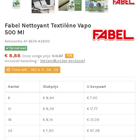
Fabel Nettoyant Textilène Vapo
500 Ml
Referentie
AF-BEFA-42690
Op voorraad
€ 8,88
Onze vorige prijs
€ 9,87
-10%
Verzendkosten exclusief
Inclusief belasting
Time left
142
d.
11
:
54
:
53
Aantal
Stukprijs
U bespaart
6
€ 8,64
€ 7,40
12
€ 8,39
€ 17,77
18
€ 8,14
€ 31,09
24
€ 7,90
€ 47,38