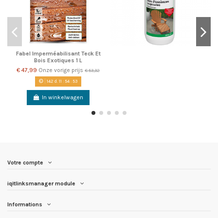
Fabel Imperméabilisant Teck Et
Bois Exotiques 1 L
€ 47,99
Onze vorige prijs
€ 53,32
142
d.
11
:
54
:
53
In winkelwagen
Votre compte
iqitlinksmanager module
Informations