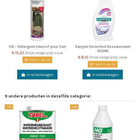
HG - Détergent Intensif pour Cuir
Sanytol Desinfect Desodorisant
300Ml
€ 10,22
Onze vorige prijs
€ 11,35
€ 8,10
Onze vorige prijs
€ 9,00
142
d.
11
:
54
:
53
142
d.
11
:
54
:
53
In winkelwagen
In winkelwagen
9 andere producten in dezelfde categorie:
-10%
-10%
-1