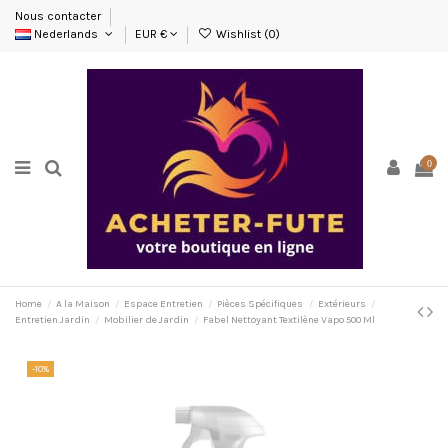
Nous contacter
Nederlands
EUR €
Wishlist (
0
)
0
Home
A la Maison
Espace Entretien
Pièces Spécifiques
Extérieurs
Entretien Jardin
Mobilier de Jardin
Fabel Nettoyant Textilène Vapo 500 Ml
-10%