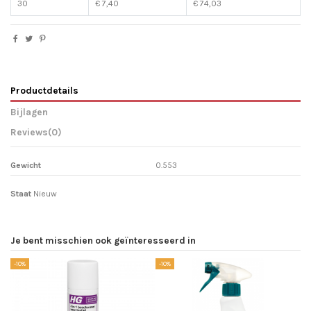
30
€ 7,40
€ 74,03
Productdetails
Bijlagen
Reviews
(0)
Gewicht
0.553
Staat
Nieuw
Je bent misschien ook geïnteresseerd in
-10%
-10%