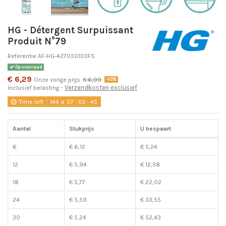
HG - Détergent Surpuissant
Produit N°79
Referentie
AF-HG-427050103FS
Op voorraad
€ 6,29
Onze vorige prijs
€ 6,99
-10%
Verzendkosten exclusief
Inclusief belasting
Time left
144
d.
07
:
05
:
45
Aantal
Stukprijs
U bespaart
6
€ 6,12
€ 5,24
12
€ 5,94
€ 12,58
18
€ 5,77
€ 22,02
24
€ 5,59
€ 33,55
30
€ 5,24
€ 52,43