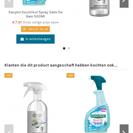
Sanytol Desinfect Spray Salle De
Bain 500Ml
€ 7,91
Onze vorige prijs
€ 8,79
144
d.
07
:
05
:
45
In winkelwagen
Klanten die dit product aangeschaft hebben kochten ook...
-10%
-10%
-1