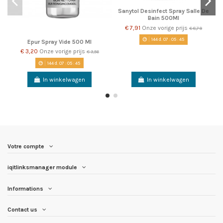
Sanytol Desinfect Spray Salle De
Bain 500Ml
€ 7,91
Onze vorige prijs
€ 8,79
144
d.
07
:
05
:
45
Epur Spray Vide 500 Ml
€ 3,20
Onze vorige prijs
€ 3,56
144
d.
07
:
05
:
45
In winkelwagen
In winkelwagen
Votre compte
iqitlinksmanager module
Informations
Contact us