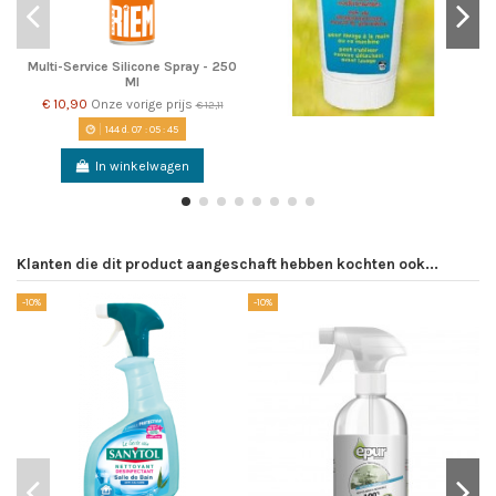
Multi-Service Silicone Spray - 250
Ml
€ 10,90
Onze vorige prijs
€ 12,11
144
d.
07
:
05
:
45
In winkelwagen
Klanten die dit product aangeschaft hebben kochten ook...
-10%
-10%
-1