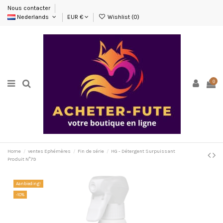
Nous contacter
Nederlands
EUR €
Wishlist (
0
)
0
Home
ventes Ephémères
Fin de série
HG - Détergent Surpuissant
Produit N°79
Aanbieding!
-10%