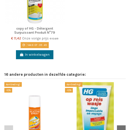
copy of HG - Détergent
Surpuissant Produit N°79
€ 11,42
Onze vorige prijs
€ 12,69
144
d.
07
:
05
:
45
In winkelwagen
16 andere producten in dezelfde categorie:
Aanbieding!
Aanbieding!
-1
-10%
-10%