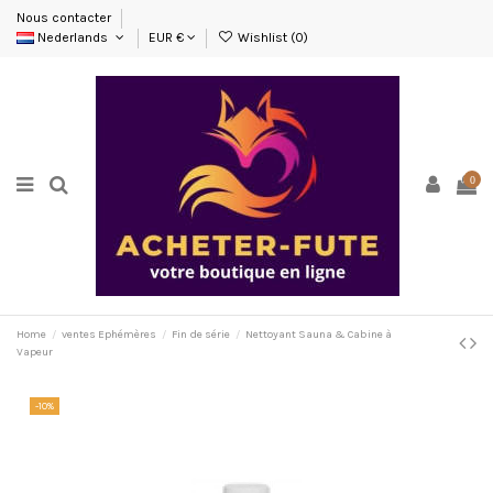
Nous contacter
Nederlands
EUR €
Wishlist (
0
)
0
Home
ventes Ephémères
Fin de série
Nettoyant Sauna & Cabine à
Vapeur
-10%