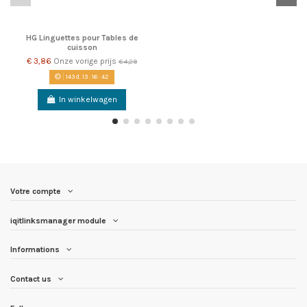
HG Linguettes pour Tables de
cuisson
€ 3,86
Onze vorige prijs
€ 4,29
143
d.
13
:
16
:
42
In winkelwagen
Votre compte
iqitlinksmanager module
Informations
Contact us