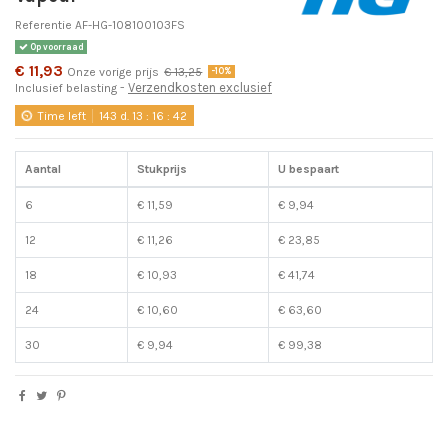
Referentie
AF-HG-108100103FS
Op voorraad
€ 11,93
Onze vorige prijs
€ 13,25
-10%
Verzendkosten exclusief
Inclusief belasting
Time left
143
d.
13
:
16
:
42
Aantal
Stukprijs
U bespaart
6
€ 11,59
€ 9,94
12
€ 11,26
€ 23,85
18
€ 10,93
€ 41,74
24
€ 10,60
€ 63,60
30
€ 9,94
€ 99,38