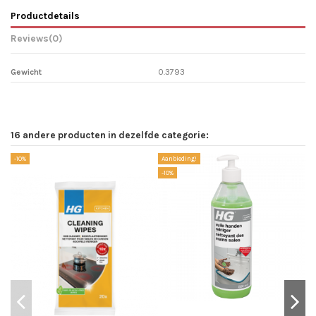
Productdetails
Reviews
(0)
Gewicht
0.3793
16 andere producten in dezelfde categorie:
-10%
Aanbieding!
Aa
-10%
-1