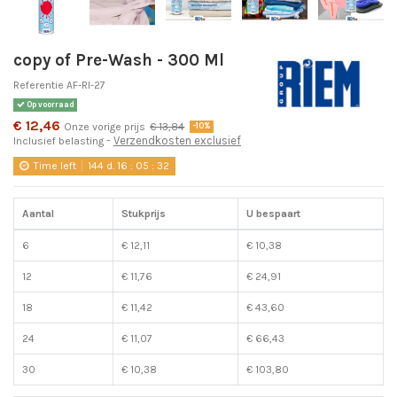
copy of Pre-Wash - 300 Ml
Referentie
AF-RI-27
Op voorraad
€ 12,46
Onze vorige prijs
€ 13,84
-10%
Verzendkosten exclusief
Inclusief belasting
Time left
144
d.
16
:
05
:
32
Aantal
Stukprijs
U bespaart
6
€ 12,11
€ 10,38
12
€ 11,76
€ 24,91
18
€ 11,42
€ 43,60
24
€ 11,07
€ 66,43
30
€ 10,38
€ 103,80