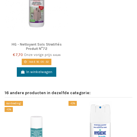
HG - Nettoyant Sols Stratifiés
Produit N°72
€ 7,70
Onze vorige prijs
€ 8,55
144
d.
16
:
05
:
32
In winkelwagen
16 andere producten in dezelfde categorie:
Aanbieding!
-10%
-1
-10%