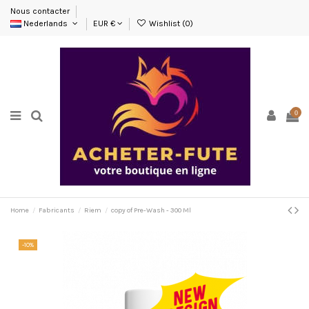
Nous contacter
Nederlands
EUR €
Wishlist (
0
)
0
Home
Fabricants
Riem
copy of Pre-Wash - 300 Ml
-10%