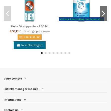
Product beschikbaar om te bestellen
Huile Dégrippante - 250 Ml
€ 10,13
Onze vorige prijs
€ 11,25
144
d.
16
:
05
:
32
In winkelwagen
Votre compte
iqitlinksmanager module
Informations
Contact us