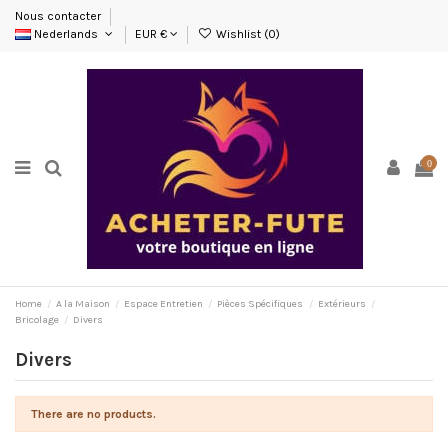
Nous contacter
Nederlands
EUR €
Wishlist (
0
)
0
Home
A la Maison
Espace Entretien
Pièces Spécifiques
Extérieurs
Bricolage
Divers
Divers
There are no products.