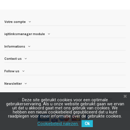
Votre compte
iqitlinksmanager module
Informations
Contact us
Follow us
Newsletter
Alle getoonde prijzen zijn inclusief btw en
exclusief verzendkosten
Deze site gebruikt cookies voor een optimale
gebruikerservaring. Als u onze website gebruikt gaan we ervan
uit dat u akkoord gaat met ons gebruik van cookies. We
hebben een nieuw cookiebeleid gepubliceerd dat u kunt
raadplegen voor meer informatie over de gebruikte cookies.
Cookiebeleid nalezen.
Ok