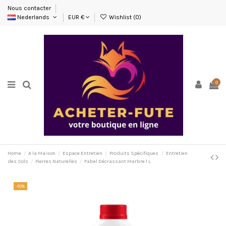
Nous contacter
Nederlands
EUR €
Wishlist (
0
)
0
Home
A la Maison
Espace Entretien
Produits Spécifiques
Entretien
des Sols
Pierres Naturelles
Fabel Décrassant Marbre 1 L
-10%