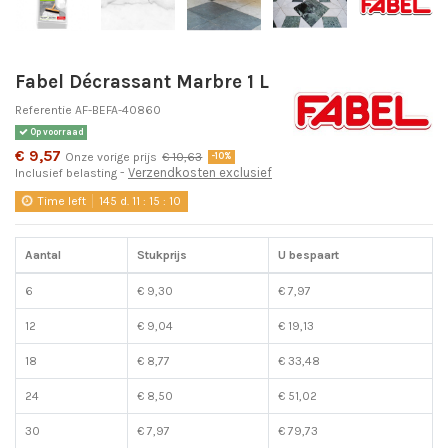
Fabel Décrassant Marbre 1 L
Referentie
AF-BEFA-40860
Op voorraad
€ 9,57
Onze vorige prijs
€ 10,63
-10%
Verzendkosten exclusief
Inclusief belasting
Time left
145
d.
11
:
15
:
09
Aantal
Stukprijs
U bespaart
6
€ 9,30
€ 7,97
12
€ 9,04
€ 19,13
18
€ 8,77
€ 33,48
24
€ 8,50
€ 51,02
30
€ 7,97
€ 79,73