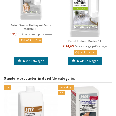
Fabel Savon Nettoyant Doux
Marbre 1 L
€ 12,30
Onze vorige prijs
€ 13,67
145
d.
11
:
15
:
09
Fabel Brillant Marbre 1 L
€ 24,65
Onze vorige prijs
€ 27,39
145
d.
11
:
15
:
09
In winkelwagen
In winkelwagen
5 andere producten in dezelfde categorie:
-10%
Aanbieding!
-1
-10%