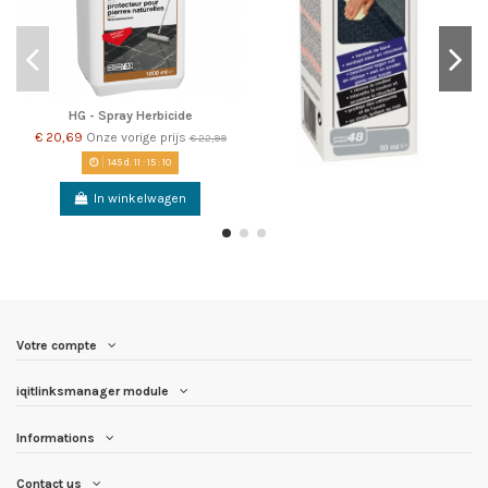
HG - Spray Herbicide
€ 20,69
Onze vorige prijs
€ 22,99
145
d.
11
:
15
:
09
In winkelwagen
Votre compte
iqitlinksmanager module
Informations
Contact us