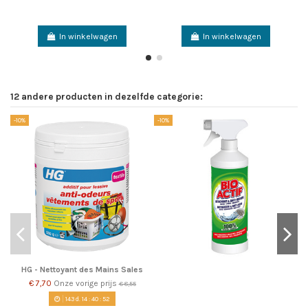
In winkelwagen
In winkelwagen
12 andere producten in dezelfde categorie:
-10%
-10%
-1
HG - Nettoyant des Mains Sales
€ 7,70
Onze vorige prijs
€ 8,55
143
d.
14
:
40
:
51