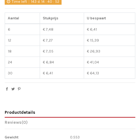
Time left
143
d.
14
:
40
:
51
Aantal
Stukprijs
U bespaart
6
€ 7,48
€ 6,41
12
€ 7,27
€ 15,39
18
€ 7,05
€ 26,93
24
€ 6,84
€ 41,04
30
€ 6,41
€ 64,13
Productdetails
Reviews
(0)
Gewicht
0.553