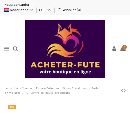
Nous contacter
Nederlands
EUR €
Wishlist (
0
)
0
Home
A la Maison
Espace Entretien
Soins Spécifiques
Parfum
d'Ambiance
HG - Contre les Mauvaises Odeurs
-10%