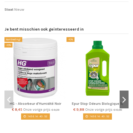
Staat
Nieuw
Je bent misschien ook geïnteresseerd in
Aanbieding!
-10%
-1
-10%
HG - Absorbeur d'Humidité Noir
Epur Stop Odeurs Biologique 1L
€ 8,45
Onze vorige prijs
€ 9,88
Onze vorige prijs
€ 9,39
€ 10,98
143
d.
14
:
40
:
51
143
d.
14
:
40
:
51
D