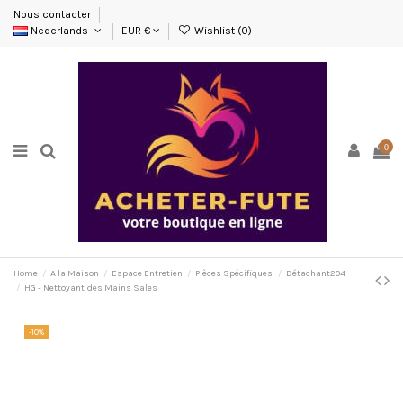
Nous contacter
Nederlands
EUR €
Wishlist (
0
)
0
Home
A la Maison
Espace Entretien
Pièces Spécifiques
Détachant204
HG - Nettoyant des Mains Sales
-10%