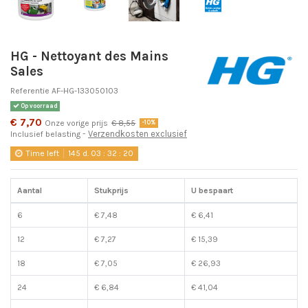
HG - Nettoyant des Mains
Sales
Referentie
AF-HG-133050103
Op voorraad
€ 7,70
Onze vorige prijs
€ 8,55
-10%
Verzendkosten exclusief
Inclusief belasting
Time left
145
d.
03
:
32
:
19
Aantal
Stukprijs
U bespaart
6
€ 7,48
€ 6,41
12
€ 7,27
€ 15,39
18
€ 7,05
€ 26,93
24
€ 6,84
€ 41,04