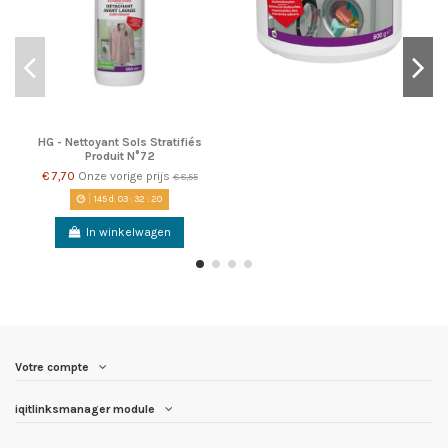
HG - Nettoyant Sols Stratifiés
Produit N°72
€ 7,70
Onze vorige prijs
€ 8,55
145
d.
03
:
32
:
19
In winkelwagen
Votre compte
iqitlinksmanager module