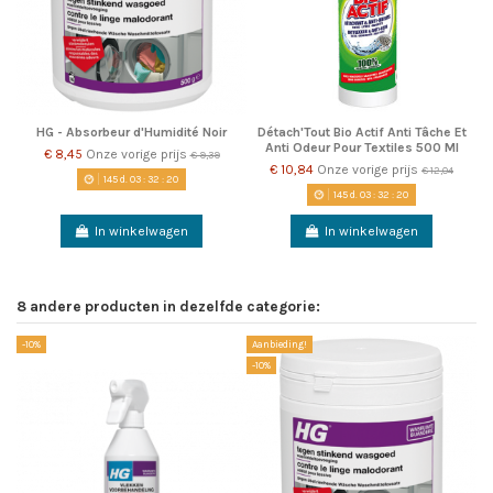
HG - Absorbeur d'Humidité Noir
Détach'Tout Bio Actif Anti Tâche Et
Anti Odeur Pour Textiles 500 Ml
€ 8,45
Onze vorige prijs
€ 9,39
€ 10,84
Onze vorige prijs
€ 12,04
145
d.
03
:
32
:
19
145
d.
03
:
32
:
19
In winkelwagen
In winkelwagen
8 andere producten in dezelfde categorie:
-10%
Aanbieding!
-1
-10%