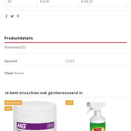
30
€ 6,41
€ 64,13
Productdetails
Reviews
(0)
Gewicht
0.553
Staat
Nieuw
Je bent misschien ook geïnteresseerd in
Aanbieding!
-10%
-10%