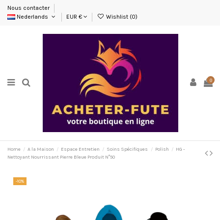
Nous contacter
Nederlands
EUR €
Wishlist (
0
)
0
Home
A la Maison
Espace Entretien
Soins Spécifiques
Polish
HG -
Nettoyant Nourrissant Pierre Bleue Produit N°50
-10%