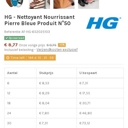
HG - Nettoyant Nourrissant
Pierre Bleue Produit N°50
Referentie
AF-HG-652025103
Op voorraad
€ 8,77
Onze vorige prijs
€ 9,75
-10%
Verzendkosten exclusief
Inclusief belasting
Time left
144
d.
10
:
31
:
59
Aantal
Stukprijs
U bespaart
6
€ 8,53
€ 7,31
12
€ 8,29
€ 17,55
18
€ 8,04
€ 30,71
24
€ 7,80
€ 46,80
30
€ 7,31
€ 73,12