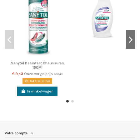
Sanytol Desinfect Chaussures
150Ml
€ 9,43
Onze vorige prijs
€ 10,48
144
d.
10
:
31
:
59
In winkelwagen
Votre compte