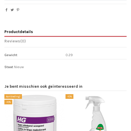
Productdetails
Reviews
(0)
Gewicht
0.29
Staat
Nieuw
Je bent misschien ook geïnteresseerd in
Aanbieding!
-10%
-1
-10%