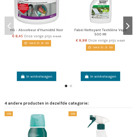
HG - Absorbeur d'Humidité Noir
Fabel Nettoyant Textilène Vapo
500 Ml
€ 8,45
Onze vorige prijs
€ 9,39
€ 8,88
Onze vorige prijs
€ 9,87
144
d.
10
:
31
:
59
144
d.
10
:
31
:
59
In winkelwagen
In winkelwagen
4 andere producten in dezelfde categorie:
-10%
-10%
-1