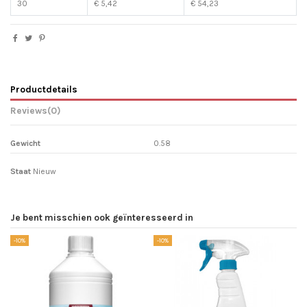
30
€ 5,42
€ 54,23
Productdetails
Reviews
(0)
Gewicht
0.58
Staat
Nieuw
Je bent misschien ook geïnteresseerd in
-10%
-10%