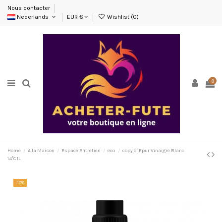
Nous contacter
Nederlands
EUR €
Wishlist (
0
)
0
Home
A la Maison
Espace Entretien
eco
copy of Epur Vinaigre Blanc
14°C 1L
-10%