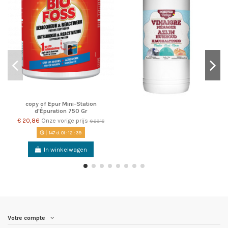
copy of Epur Mini-Station
d'Épuration 750 Gr
€ 20,86
Onze vorige prijs
€ 23,18
147
d.
01
:
12
:
38
In winkelwagen
Votre compte