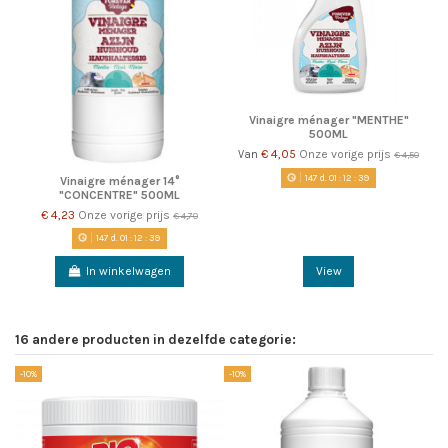
Vinaigre ménager "MENTHE"
500ML
€ 4,05
Onze vorige prijs
Van
€ 4,50
147
d.
01
:
12
:
38
Vinaigre ménager 14°
"CONCENTRE" 500ML
€ 4,23
Onze vorige prijs
€ 4,70
147
d.
01
:
12
:
38
In winkelwagen
View
16 andere producten in dezelfde categorie:
-10%
-10%
-1