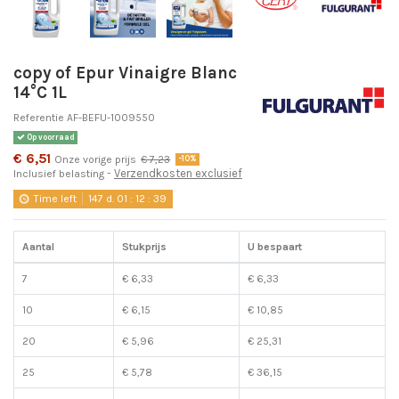
copy of Epur Vinaigre Blanc
14°C 1L
Referentie
AF-BEFU-1009550
Op voorraad
€ 6,51
Onze vorige prijs
€ 7,23
-10%
Verzendkosten exclusief
Inclusief belasting
Time left
147
d.
01
:
12
:
38
Aantal
Stukprijs
U bespaart
7
€ 6,33
€ 6,33
10
€ 6,15
€ 10,85
20
€ 5,96
€ 25,31
25
€ 5,78
€ 36,15