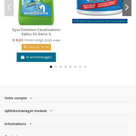
Product beschikbaar om te bestellen
Epur Entretien Canalisations
Salles De Bains 1L
€ 8,65
Onze vorige prijs
€ 9,61
144
d.
05
:
19
:
33
In winkelwagen
Votre compte
iqitlinksmanager module
Informations