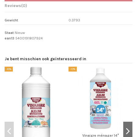
Reviews
(0)
Gewicht
0.3793
Staat
Nieuw
ean13
5400191807924
Je bent misschien ook geïnteresseerd in
-10%
-10%
-1
Vinaigre ménager 14°