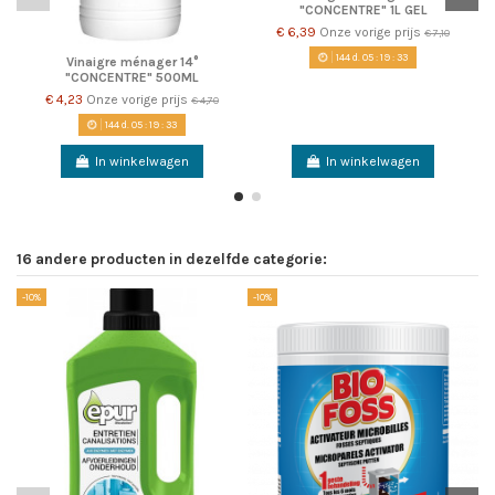
"CONCENTRE" 1L GEL
€ 6,39
Onze vorige prijs
€ 7,10
144
d.
05
:
19
:
33
Vinaigre ménager 14°
"CONCENTRE" 500ML
€ 4,23
Onze vorige prijs
€ 4,70
144
d.
05
:
19
:
33
In winkelwagen
In winkelwagen
16 andere producten in dezelfde categorie:
-10%
-10%
-1