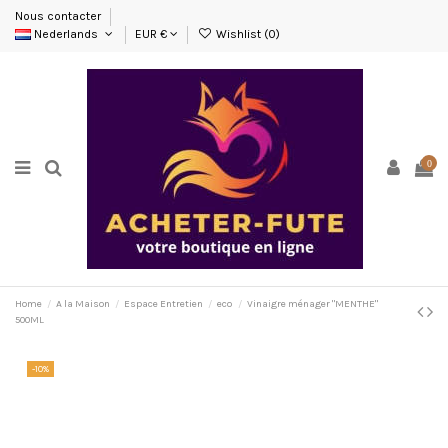
Nous contacter
Nederlands
EUR €
Wishlist (
0
)
0
Home
A la Maison
Espace Entretien
eco
Vinaigre ménager "MENTHE"
500ML
-10%