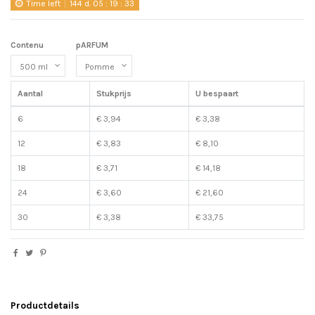
Time left
144
d.
05
:
19
:
33
Contenu
pARFUM
Aantal
Stukprijs
U bespaart
6
€ 3,94
€ 3,38
12
€ 3,83
€ 8,10
18
€ 3,71
€ 14,18
24
€ 3,60
€ 21,60
30
€ 3,38
€ 33,75
Productdetails