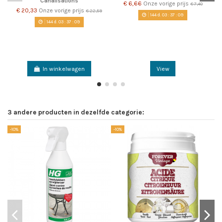
Canalisations
€ 6,66
Onze vorige prijs
€ 7,40
€ 20,33
Onze vorige prijs
€ 22,59
144
d.
03
:
37
:
08
144
d.
03
:
37
:
08
In winkelwagen
View
3 andere producten in dezelfde categorie:
-10%
-10%
-1