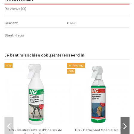
Reviews
(0)
Gewicht
0.553
Staat
Nieuw
Je bent misschien ook geïnteresseerd in
-10%
Aanbieding!
-1
-10%
HG - Neutralisateur d'Odeurs de
HG - Détachant Spécial Nr. 5