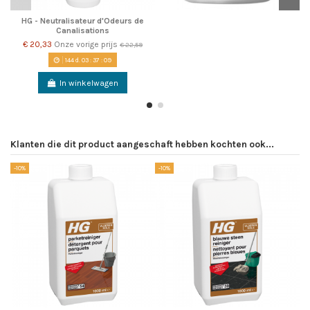
HG - Neutralisateur d'Odeurs de
Canalisations
€ 20,33
Onze vorige prijs
€ 22,59
144
d.
03
:
37
:
08
In winkelwagen
Klanten die dit product aangeschaft hebben kochten ook...
-10%
-10%