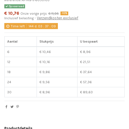
Op voorraad
€ 10,76
Onze vorige prijs
€ 11,95
-10%
Verzendkosten exclusief
Inclusief belasting
Time left
144
d.
03
:
37
:
08
Aantal
Stukprijs
U bespaart
6
€ 10,46
€ 8,96
12
€ 10,16
€ 21,51
18
€ 9,86
€ 37,64
24
€ 9,56
€ 57,36
30
€ 8,96
€ 89,63
Productdetails