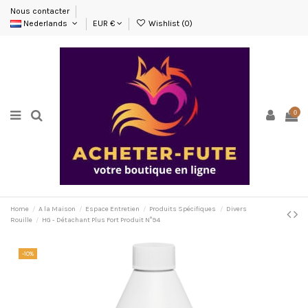
Nous contacter
Nederlands
EUR €
Wishlist (
0
)
0
Home
A la Maison
Espace Entretien
Produits Spécifiques
Divers
Rouille
HG - Détachant Plus Fort Produit N°94
-10%