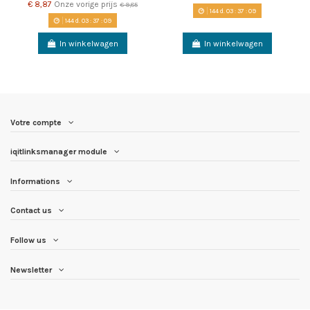
€ 8,87
Onze vorige prijs
€ 9,85
144
d.
03
:
37
:
08
144
d.
03
:
37
:
08
In winkelwagen
In winkelwagen
Votre compte
iqitlinksmanager module
Informations
Contact us
Follow us
Newsletter