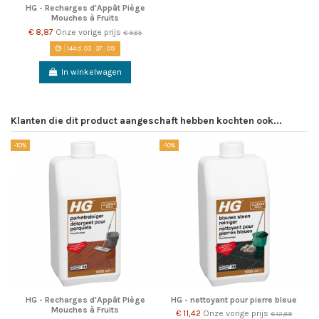
HG - Recharges d'Appât Piège
Mouches à Fruits
€ 8,87
Onze vorige prijs
€ 9,85
144
d.
03
:
37
:
08
In winkelwagen
Klanten die dit product aangeschaft hebben kochten ook...
-10%
-10%
HG - Recharges d'Appât Piège
HG - nettoyant pour pierre bleue
Mouches à Fruits
€ 11,42
Onze vorige prijs
€ 12,69