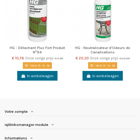
HG - Détachant Plus Fort Produit
HG - Neutralisateur d'Odeurs de
N°94
Canalisations
€ 10,76
Onze vorige prijs
€ 20,33
Onze vorige prijs
€ 11,95
€ 22,59
144
d.
01
:
14
:
34
144
d.
01
:
14
:
34
In winkelwagen
In winkelwagen
Votre compte
iqitlinksmanager module
Informations