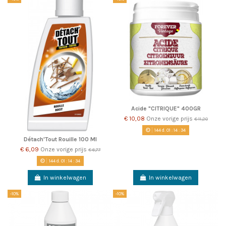
Acide "CITRIQUE" 400GR
€ 10,08
Onze vorige prijs
€ 11,20
144
d.
01
:
14
:
34
Détach'Tout Rouille 100 Ml
€ 6,09
Onze vorige prijs
€ 6,77
144
d.
01
:
14
:
34
In winkelwagen
In winkelwagen
-10%
-10%