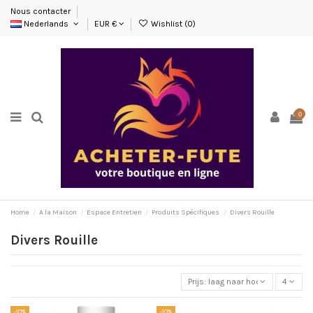
Nous contacter
Nederlands
EUR €
Wishlist (
0
)
0
Home
A la Maison
Espace Entretien
Produits Spécifiques
Divers Rouille
Divers Rouille
Prijs: laag naar hoog
4
-10%
-10%