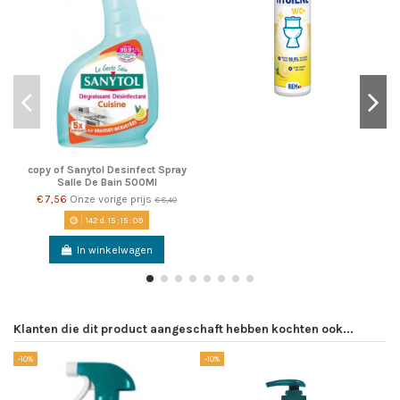
copy of Sanytol Desinfect Spray
Salle De Bain 500Ml
€ 7,56
Onze vorige prijs
€ 8,40
142
d.
15
:
15
:
09
In winkelwagen
Klanten die dit product aangeschaft hebben kochten ook...
-10%
-10%
-1