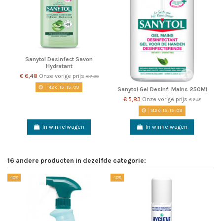
Sanytol Desinfect Savon
Hydratant
€ 6,48
Onze vorige prijs
€ 7,20
142
d.
15
:
15
:
09
Sanytol Gel Desinf. Mains 250Ml
€ 5,83
Onze vorige prijs
€ 6,48
142
d.
15
:
15
:
09
In winkelwagen
In winkelwagen
16 andere producten in dezelfde categorie:
-10%
-10%
-1