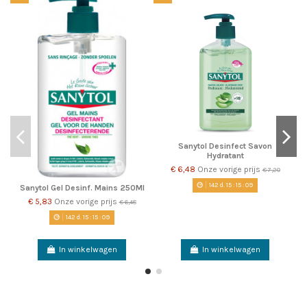
Sanytol Desinfect Savon
Hydratant
€ 6,48
Onze vorige prijs
€ 7,20
142
d.
15
:
15
:
09
Sanytol Gel Desinf. Mains 250Ml
€ 5,83
Onze vorige prijs
€ 6,48
142
d.
15
:
15
:
09
In winkelwagen
In winkelwagen