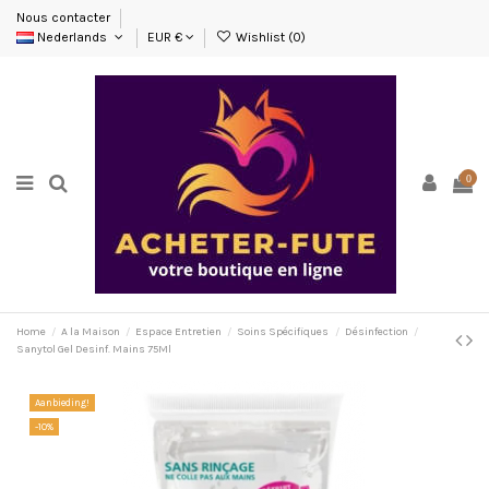
Nous contacter
Nederlands
EUR €
Wishlist (
0
)
0
Home
A la Maison
Espace Entretien
Soins Spécifiques
Désinfection
Sanytol Gel Desinf. Mains 75Ml
Aanbieding!
-10%