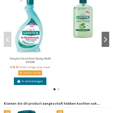
Sanytol Desinfect Spray Multi
500Ml
€ 8,10
Onze vorige prijs
€ 9,00
142
d.
15
:
15
:
09
In winkelwagen
Klanten die dit product aangeschaft hebben kochten ook...
-10%
-10%
-1