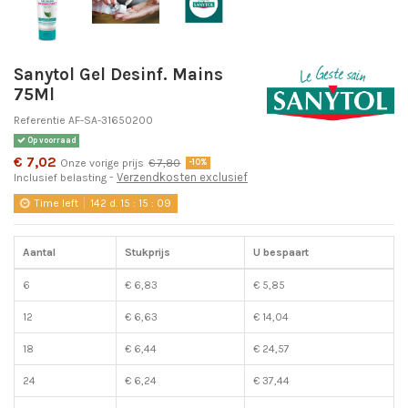
Sanytol Gel Desinf. Mains
75Ml
Referentie
AF-SA-31650200
Op voorraad
€ 7,02
Onze vorige prijs
€ 7,80
-10%
Verzendkosten exclusief
Inclusief belasting
Time left
142
d.
15
:
15
:
09
Aantal
Stukprijs
U bespaart
6
€ 6,83
€ 5,85
12
€ 6,63
€ 14,04
18
€ 6,44
€ 24,57
24
€ 6,24
€ 37,44