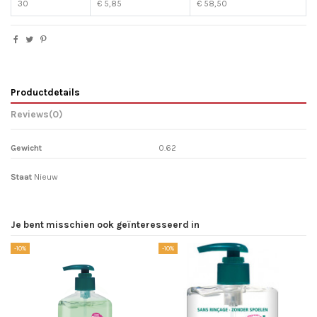
30
€ 5,85
€ 58,50
Productdetails
Reviews
(0)
Gewicht
0.62
Staat
Nieuw
Je bent misschien ook geïnteresseerd in
-10%
-10%