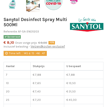
Sanytol Desinfect Spray Multi
500Ml
Referentie
AF-SA-31631203
Op voorraad
€ 8,10
Onze vorige prijs
€ 9,00
-10%
Verzendkosten exclusief
Inclusief belasting
Time left
145
d.
15
:
46
:
47
Aantal
Stukprijs
U bespaart
7
€ 7,88
€ 7,88
10
€ 7,65
€ 13,50
20
€ 7,43
€ 31,50
25
€ 7,20
€ 45,00