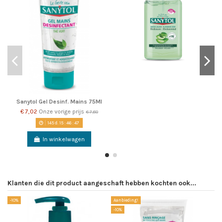
Sanytol Gel Desinf. Mains 75Ml
€ 7,02
Onze vorige prijs
€ 7,80
145
d.
15
:
46
:
47
In winkelwagen
Klanten die dit product aangeschaft hebben kochten ook...
-10%
Aanbieding!
-1
-10%