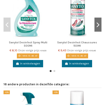
Sanytol Desinfect Spray Multi
Sanytol Desinfect Chaussures
500Ml
150Ml
€ 8,10
Onze vorige prijs
€ 9,43
Onze vorige prijs
€ 9,00
€ 10,48
145
d.
15
:
46
:
47
145
d.
15
:
46
:
47
In winkelwagen
In winkelwagen
16 andere producten in dezelfde categorie:
-10%
-10%
-1