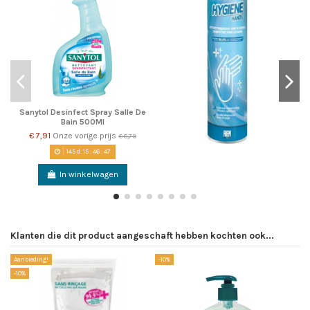
Sanytol Desinfect Spray Salle De
Bain 500Ml
€ 7,91
Onze vorige prijs
€ 8,79
145
d.
15
:
46
:
47
In winkelwagen
Klanten die dit product aangeschaft hebben kochten ook...
Aanbieding!
-10%
-1
-10%