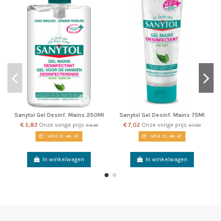
Sanytol Gel Desinf. Mains 250Ml
Sanytol Gel Desinf. Mains 75Ml
€ 5,83
Onze vorige prijs
€ 7,02
Onze vorige prijs
€ 6,48
€ 7,80
145
d.
15
:
46
:
47
145
d.
15
:
46
:
47
In winkelwagen
In winkelwagen