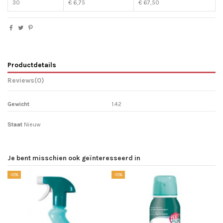
30
€ 6,75
€ 67,50
Productdetails
Reviews
(0)
Gewicht
1.42
Staat
Nieuw
Je bent misschien ook geïnteresseerd in
-10%
-10%
-1