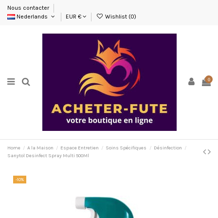
Nous contacter
Nederlands
EUR €
Wishlist (
0
)
0
Home
A la Maison
Espace Entretien
Soins Spécifiques
Désinfection
Sanytol Desinfect Spray Multi 500Ml
-10%