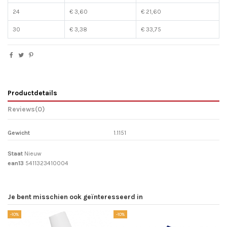
24
€ 3,60
€ 21,60
30
€ 3,38
€ 33,75
Productdetails
Reviews
(0)
Gewicht
1.1151
Staat
Nieuw
ean13
5411323410004
Je bent misschien ook geïnteresseerd in
-10%
-10%
-1