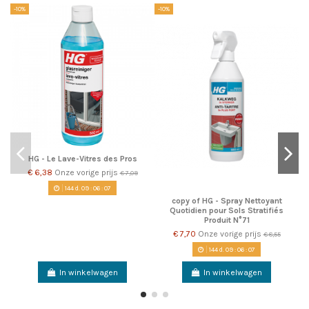
-10%
-10%
-1
HG - Le Lave-Vitres des Pros
€ 6,38
Onze vorige prijs
€ 7,09
144
d.
09
:
06
:
07
copy of HG - Spray Nettoyant
Quotidien pour Sols Stratifiés
Produit N°71
€ 7,70
Onze vorige prijs
€ 8,55
144
d.
09
:
06
:
07
In winkelwagen
In winkelwagen