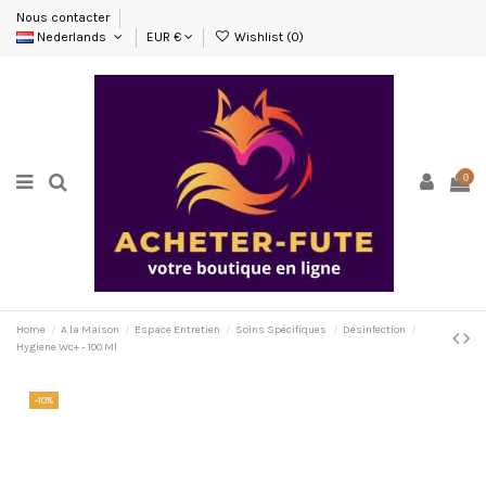
Nous contacter
Nederlands
EUR €
Wishlist (
0
)
0
Home
A la Maison
Espace Entretien
Soins Spécifiques
Désinfection
Hygiene Wc+ - 100 Ml
-10%