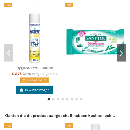
-10%
-10%
-1
Hygiene Total - 300 Ml
€ 6,75
Onze vorige prijs
€ 7,50
144
d.
09
:
06
:
07
In winkelwagen
Klanten die dit product aangeschaft hebben kochten ook...
-10%
-10%
-1