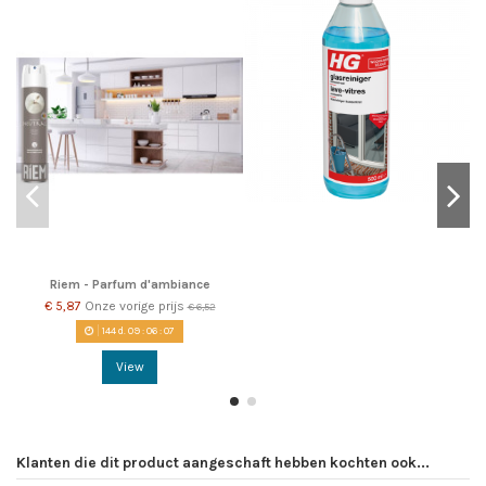
Riem - Parfum d'ambiance
€ 5,87
Onze vorige prijs
€ 6,52
144
d.
09
:
06
:
07
View
Klanten die dit product aangeschaft hebben kochten ook...