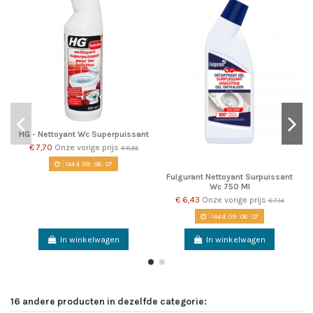
HG - Nettoyant Wc Superpuissant
€ 7,70
Onze vorige prijs
€ 8,55
144
d.
09
:
06
:
07
Fulgurant Nettoyant Surpuissant
Wc 750 Ml
€ 6,43
Onze vorige prijs
€ 7,14
144
d.
09
:
06
:
07
In winkelwagen
In winkelwagen
16 andere producten in dezelfde categorie: