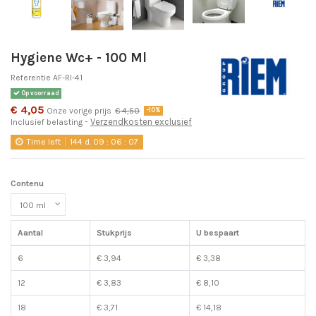
Hygiene Wc+ - 100 Ml
Referentie
AF-RI-41
Op voorraad
€ 4,05
Onze vorige prijs
€ 4,50
-10%
Verzendkosten exclusief
Inclusief belasting
Time left
144
d.
09
:
06
:
07
Contenu
Aantal
Stukprijs
U bespaart
6
€ 3,94
€ 3,38
12
€ 3,83
€ 8,10
18
€ 3,71
€ 14,18