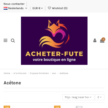
Nous contacter
Nederlands
EUR €
Wishlist (
0
)
0
Home
A la Maison
Espace Entretien
eco
Acétone
Acétone
Prijs: laag naar hoog
2
-10%
-10%