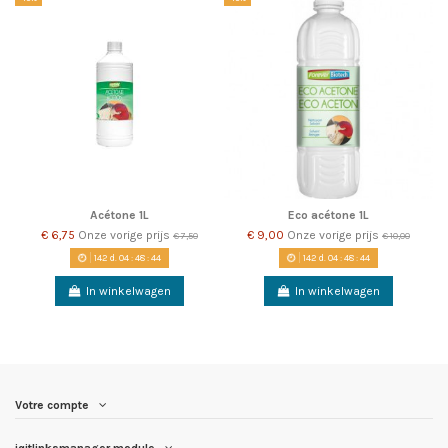
Acétone 1L
Eco acétone 1L
€ 6,75
Onze vorige prijs
€ 9,00
Onze vorige prijs
€ 7,50
€ 10,00
142
d.
04
:
48
:
44
142
d.
04
:
48
:
44
In winkelwagen
In winkelwagen
Votre compte
iqitlinksmanager module