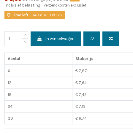
Inclusief belasting
Verzendkosten exclusief
Time left
143
d.
12
:
09
:
26
In winkelwagen
Aantal
Stukprijs
6
€ 7,87
12
€ 7,64
18
€ 7,42
24
€ 7,19
30
€ 6,74