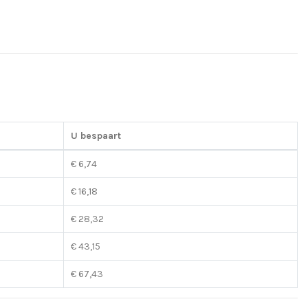
U bespaart
€ 6,74
€ 16,18
€ 28,32
€ 43,15
€ 67,43