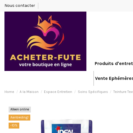
Nous contacter
Produits d'entret
Vente Ephémère
Home
A la Maison
Espace Entretien
Soins Spécifiques
Teinture Tex
Alleen online
Aanbieding!
-10%