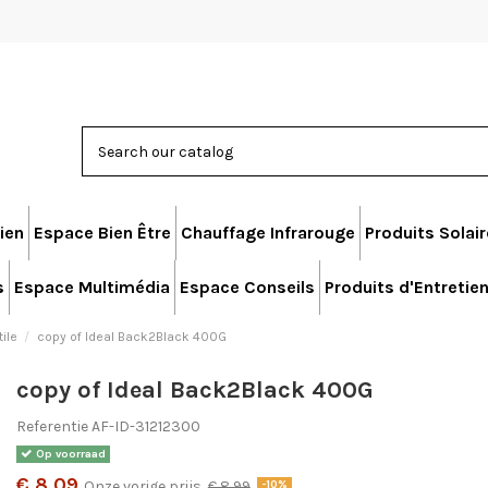
ien
Espace Bien Être
Chauffage Infrarouge
Produits Solai
s
Espace Multimédia
Espace Conseils
Produits d'Entretie
tile
copy of Ideal Back2Black 400G
copy of Ideal Back2Black 400G
Referentie
AF-ID-31212300
Op voorraad
€ 8,09
Onze vorige prijs
€ 8,99
-10%