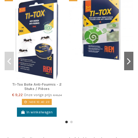
Ti-Tox Boite Anti-Fourmis - 2
Stuks / Pièces
€ 9,22
Onze vorige prijs
€ 10,24
143
d.
10
:
40
:
22
In winkelwagen