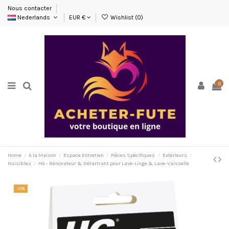
Nous contacter
Nederlands
EUR €
Wishlist (
0
)
0
Home
A la Maison
Espace Entretien
Pièces Spécifiques
Extérieurs
Nuisibles
HG - Rénovateur & Détartrant pour Lave-Linge & Lave-Vaisselle
-10%