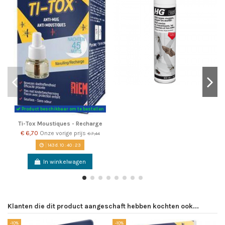
Product beschikbaar om te bestellen
Ti-Tox Moustiques - Recharge
€ 6,70
Onze vorige prijs
€ 7,44
143
d.
10
:
40
:
22
In winkelwagen
Klanten die dit product aangeschaft hebben kochten ook...
-10%
-10%
-1