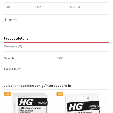
30
€ 6,41
€ 64,13
Productdetails
Reviews
(0)
Gewicht
0.62
Staat
Nieuw
Je bent misschien ook geïnteresseerd in
-10%
-10%
-1