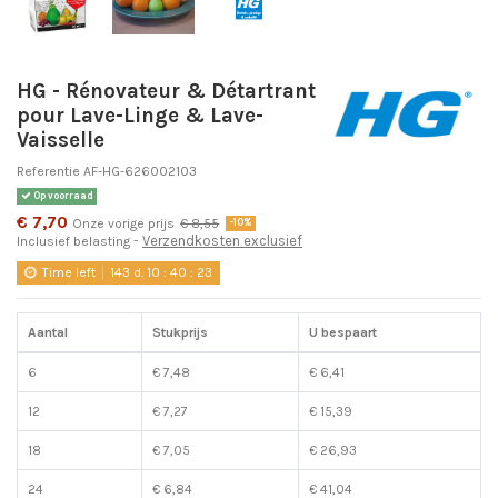
HG - Rénovateur & Détartrant
pour Lave-Linge & Lave-
Vaisselle
Referentie
AF-HG-626002103
Op voorraad
€ 7,70
Onze vorige prijs
€ 8,55
-10%
Verzendkosten exclusief
Inclusief belasting
Time left
143
d.
10
:
40
:
22
Aantal
Stukprijs
U bespaart
6
€ 7,48
€ 6,41
12
€ 7,27
€ 15,39
18
€ 7,05
€ 26,93
24
€ 6,84
€ 41,04