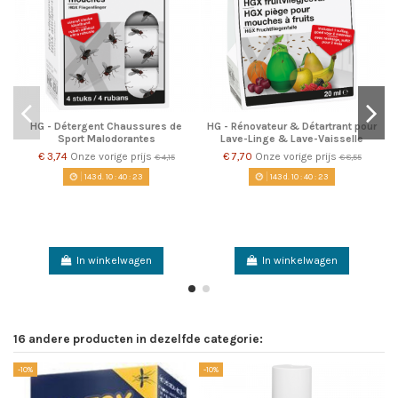
HG - Détergent Chaussures de
HG - Rénovateur & Détartrant pour
Sport Malodorantes
Lave-Linge & Lave-Vaisselle
€ 3,74
Onze vorige prijs
€ 7,70
Onze vorige prijs
€ 4,15
€ 8,55
143
d.
10
:
40
:
22
143
d.
10
:
40
:
22
In winkelwagen
In winkelwagen
16 andere producten in dezelfde categorie:
-10%
-10%
-1