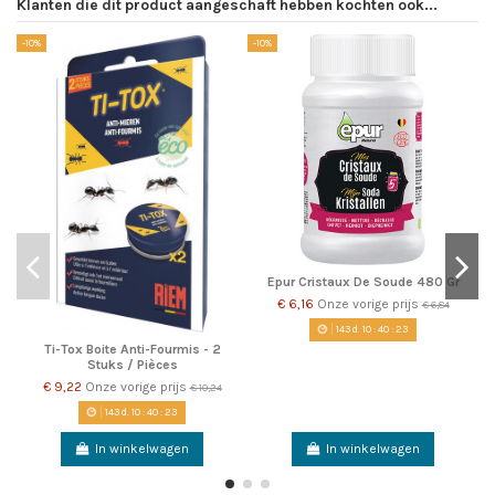
Klanten die dit product aangeschaft hebben kochten ook...
-10%
-10%
-1
Epur Cristaux De Soude 480 Gr
€ 6,16
Onze vorige prijs
€ 6,84
143
d.
10
:
40
:
22
Ti-Tox Boite Anti-Fourmis - 2
Stuks / Pièces
€ 9,22
Onze vorige prijs
€ 10,24
143
d.
10
:
40
:
22
In winkelwagen
In winkelwagen