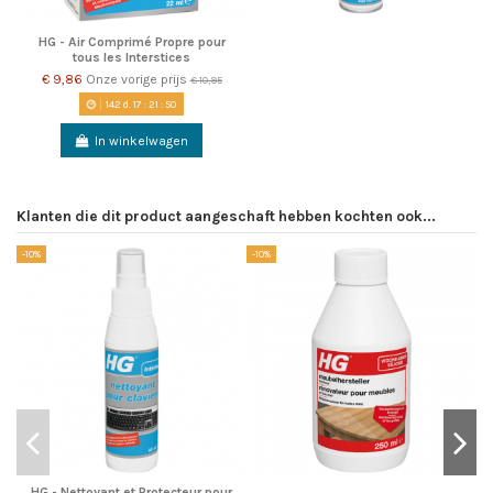
HG - Air Comprimé Propre pour
tous les Interstices
€ 9,86
Onze vorige prijs
€ 10,95
142
d.
17
:
21
:
50
In winkelwagen
Klanten die dit product aangeschaft hebben kochten ook...
-10%
-10%
-1
HG - Nettoyant et Protecteur pour