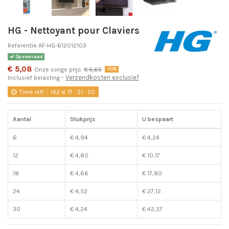
HG - Nettoyant pour Claviers
Referentie
AF-HG-612012103
Op voorraad
€ 5,08
Onze vorige prijs
€ 5,65
-10%
Verzendkosten exclusief
Inclusief belasting
Time left
142
d.
17
:
21
:
50
Aantal
Stukprijs
U bespaart
6
€ 4,94
€ 4,24
12
€ 4,80
€ 10,17
18
€ 4,66
€ 17,80
24
€ 4,52
€ 27,12
30
€ 4,24
€ 42,37