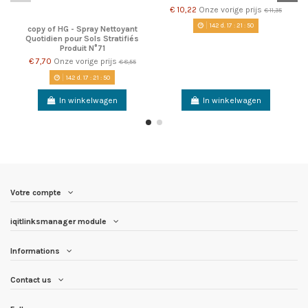
€ 10,22
Onze vorige prijs
€ 11,35
142
d.
17
:
21
:
50
copy of HG - Spray Nettoyant
Quotidien pour Sols Stratifiés
Produit N°71
€ 7,70
Onze vorige prijs
€ 8,55
142
d.
17
:
21
:
50
In winkelwagen
In winkelwagen
Votre compte
iqitlinksmanager module
Informations
Contact us