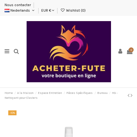
Nous contacter
Nederlands
EUR €
Wishlist (
0
)
0
Home
A la Maison
Espace Entretien
Pièces Spécifiques
Bureau
HG -
Nettoyant pour Claviers
-10%