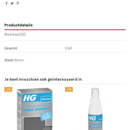
Productdetails
Reviews
(0)
Gewicht
0.62
Staat
Nieuw
Je bent misschien ook geïnteresseerd in
-10%
-10%