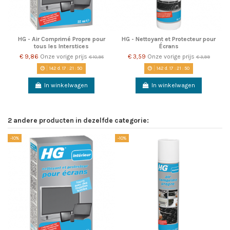
HG - Air Comprimé Propre pour
HG - Nettoyant et Protecteur pour
tous les Interstices
Écrans
€ 9,86
Onze vorige prijs
€ 3,59
Onze vorige prijs
€ 10,95
€ 3,99
142
d.
17
:
21
:
50
142
d.
17
:
21
:
50
In winkelwagen
In winkelwagen
2 andere producten in dezelfde categorie:
-10%
-10%