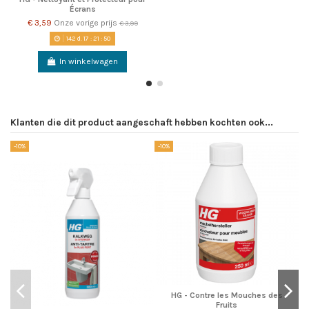
Écrans
€ 3,59
Onze vorige prijs
€ 3,99
142
d.
17
:
21
:
50
In winkelwagen
Klanten die dit product aangeschaft hebben kochten ook...
-10%
-10%
-1
HG - Contre les Mouches des
Fruits