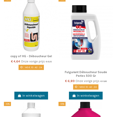
copy of HG - Déboucheur Gel
€ 4,64
Onze vorige prijs
€ 5,15
145
d.
10
:
42
:
23
Fulgurant Déboucheur Soude
Perles 500 Gr
€ 6,89
Onze vorige prijs
€ 7,66
145
d.
10
:
42
:
23
In winkelwagen
In winkelwagen
-10%
-10%