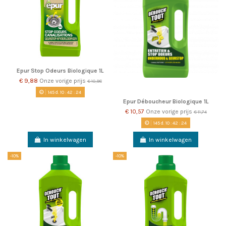
Epur Stop Odeurs Biologique 1L
€ 9,88
Onze vorige prijs
€ 10,98
145
d.
10
:
42
:
23
Epur Déboucheur Biologique 1L
€ 10,57
Onze vorige prijs
€ 11,74
145
d.
10
:
42
:
23
In winkelwagen
In winkelwagen
-10%
-10%