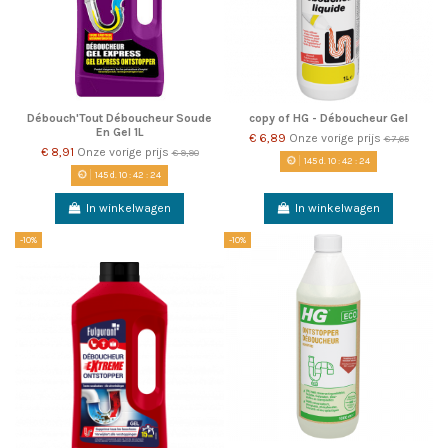
Débouch'Tout Déboucheur Soude
copy of HG - Déboucheur Gel
En Gel 1L
€ 6,89
Onze vorige prijs
€ 7,65
€ 8,91
Onze vorige prijs
€ 9,90
145
d.
10
:
42
:
23
145
d.
10
:
42
:
23
In winkelwagen
In winkelwagen
-10%
-10%