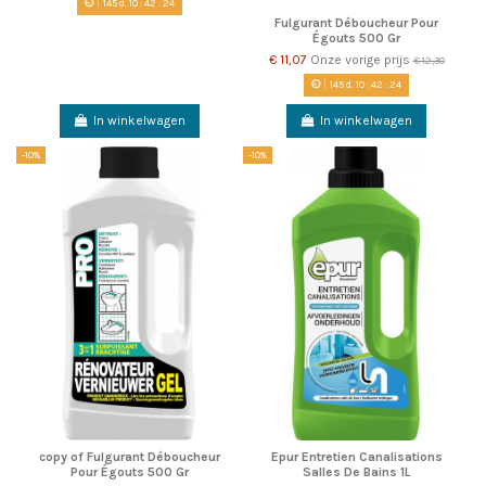
145
d.
10
:
42
:
23
Fulgurant Déboucheur Pour
Égouts 500 Gr
€ 11,07
Onze vorige prijs
€ 12,30
145
d.
10
:
42
:
23
In winkelwagen
In winkelwagen
-10%
-10%
copy of Fulgurant Déboucheur
Epur Entretien Canalisations
Pour Égouts 500 Gr
Salles De Bains 1L