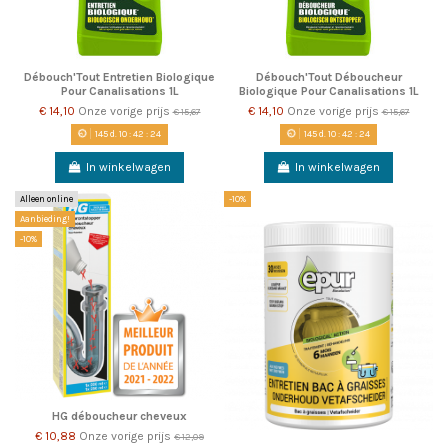
Débouch'Tout Entretien Biologique
Débouch'Tout Déboucheur
Pour Canalisations 1L
Biologique Pour Canalisations 1L
€ 14,10
Onze vorige prijs
€ 14,10
Onze vorige prijs
€ 15,67
€ 15,67
145
d.
10
:
42
:
23
145
d.
10
:
42
:
23
In winkelwagen
In winkelwagen
Alleen online
-10%
Aanbieding!
-10%
HG déboucheur cheveux
€ 10,88
Onze vorige prijs
€ 12,09