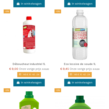
In winkelwagen
In winkelwagen
-10%
-10%
Déboucheur industriel 1L
Eco lessive de soude 1L
€ 9,00
Onze vorige prijs
€ 9,45
Onze vorige prijs
€ 10,00
€ 10,50
145
d.
10
:
42
:
23
145
d.
10
:
42
:
23
In winkelwagen
In winkelwagen
-10%
-10%