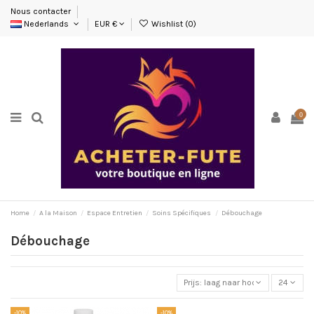
Nous contacter
Nederlands
EUR €
Wishlist (
0
)
0
Home
A la Maison
Espace Entretien
Soins Spécifiques
Débouchage
Débouchage
Prijs: laag naar hoog
24
-10%
-10%