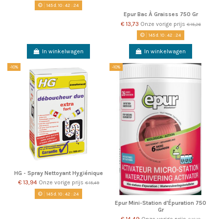
145
d.
10
:
42
:
23
Epur Bac À Graisses 750 Gr
€ 13,73
Onze vorige prijs
€ 15,26
145
d.
10
:
42
:
23
In winkelwagen
In winkelwagen
-10%
-10%
HG - Spray Nettoyant Hygiénique
€ 13,94
Onze vorige prijs
€ 15,49
145
d.
10
:
42
:
23
Epur Mini-Station d'Épuration 750
Gr