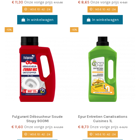
€ 11,30
Onze vorige prijs
€ 8,65
Onze vorige prijs
€ 12,56
€ 9,61
145
d.
10
:
42
:
23
145
d.
10
:
42
:
23
In winkelwagen
In winkelwagen
-10%
-10%
Fulgurant Déboucheur Soude
Epur Entretien Canalisations
Stopy 900Ml
Cuisines 1L
€ 11,60
Onze vorige prijs
€ 8,73
Onze vorige prijs
€ 12,89
€ 9,70
145
d.
10
:
42
:
23
145
d.
10
:
42
:
23