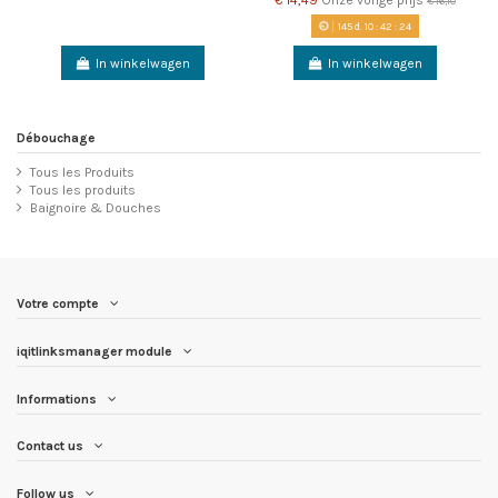
€ 14,49
Onze vorige prijs
€ 16,10
145
d.
10
:
42
:
23
In winkelwagen
In winkelwagen
Débouchage
Tous les Produits
Tous les produits
Baignoire & Douches
Votre compte
iqitlinksmanager module
Informations
Contact us
Follow us