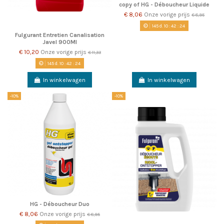
copy of HG - Déboucheur Liquide
€ 8,06
Onze vorige prijs
€ 8,95
145
d.
10
:
42
:
23
Fulgurant Entretien Canalisation
Javel 900Ml
€ 10,20
Onze vorige prijs
€ 11,33
145
d.
10
:
42
:
23
In winkelwagen
In winkelwagen
-10%
-10%
HG - Déboucheur Duo
€ 8,06
Onze vorige prijs
€ 8,95