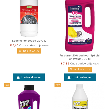
Lessive de soude 29% 1L
€ 5,40
Onze vorige prijs
€ 6,00
145
d.
10
:
42
:
23
Fulgurant Déboucheur Spécial
Cheveux 800 Ml
€ 7,89
Onze vorige prijs
€ 8,77
145
d.
10
:
42
:
23
In winkelwagen
In winkelwagen
-10%
-10%