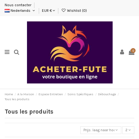
Nous contacter
Nederlands
EUR €
Wishlist (
0
)
0
Home
A la Maison
Espace Entretien
Soins Spécifiques
Débouchage
Tous les produits
Tous les produits
Prijs: laag naar hoog
2