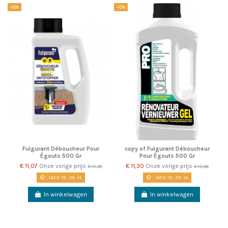
-10%
-10%
Fulgurant Déboucheur Pour
copy of Fulgurant Déboucheur
Égouts 500 Gr
Pour Égouts 500 Gr
€ 11,07
Onze vorige prijs
€ 11,30
Onze vorige prijs
€ 12,30
€ 12,56
145
d.
19
:
39
:
14
145
d.
19
:
39
:
14
In winkelwagen
In winkelwagen