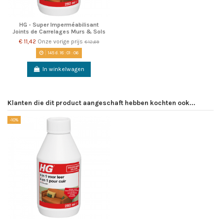
HG - Super Imperméabilisant
Joints de Carrelages Murs & Sols
€ 11,42
Onze vorige prijs
€ 12,69
145
d.
18
:
01
:
06
In winkelwagen
Klanten die dit product aangeschaft hebben kochten ook...
-10%