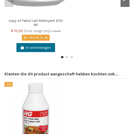
copy of Fabel Lait Nettoyant 200
Ml
€ 15,02
Onze vorige prijs
€ 16,69
145
d.
18
:
01
:
06
In winkelwagen
Klanten die dit product aangeschaft hebben kochten ook...
-10%