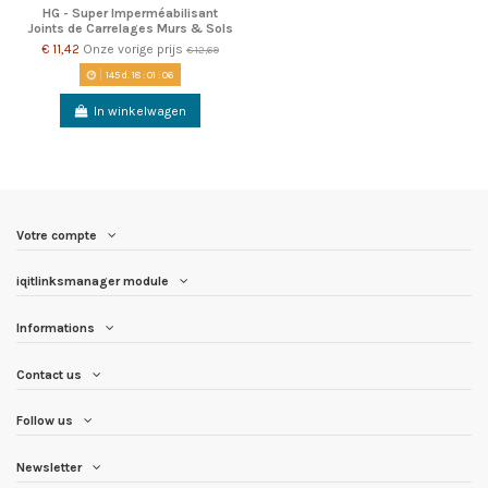
HG - Super Imperméabilisant
Joints de Carrelages Murs & Sols
€ 11,42
Onze vorige prijs
€ 12,69
145
d.
18
:
01
:
06
In winkelwagen
Votre compte
iqitlinksmanager module
Informations
Contact us
Follow us
Newsletter