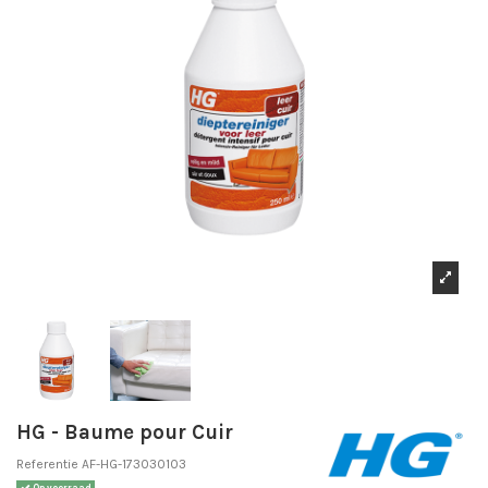
HG - Baume pour Cuir
Referentie
AF-HG-173030103
Op voorraad