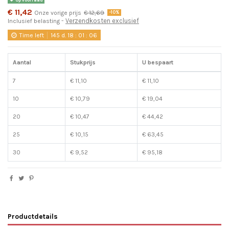
€ 11,42
Onze vorige prijs
€ 12,69
-10%
Verzendkosten exclusief
Inclusief belasting
Time left
145
d.
18
:
01
:
06
Aantal
Stukprijs
U bespaart
7
€ 11,10
€ 11,10
10
€ 10,79
€ 19,04
20
€ 10,47
€ 44,42
25
€ 10,15
€ 63,45
30
€ 9,52
€ 95,18
Productdetails