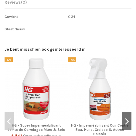
Reviews
(0)
Gewicht
0.34
Staat
Nieuw
Je bent misschien ook geïnteresseerd in
-10%
-10%
-1
HG - Super Imperméabilisant
HG - Imperméabilisant Cuir Contre
Joints de Carrelages Murs & Sols
Eau, Huile, Graisse & Autres
Saletés
€ 11,42
Onze vorige prijs
€ 12,69