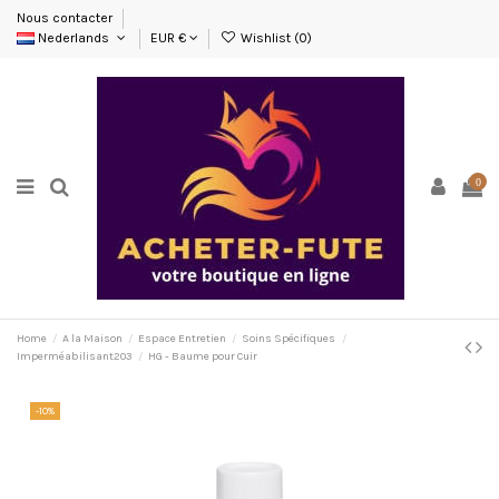
Nous contacter
Nederlands
EUR €
Wishlist (
0
)
0
Home
A la Maison
Espace Entretien
Soins Spécifiques
Imperméabilisant203
HG - Baume pour Cuir
-10%