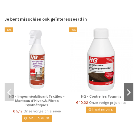
Je bent misschien ook geïnteresseerd in
-10%
-10%
-1
HG - Imperméabilisant Textiles -
HG - Contre les Fourmis
Manteau d'Hiver,& Fibres
€ 10,22
Onze vorige prijs
€ 11,35
Synthétiques
146
d.
19
:
04
:
37
€ 5,12
Onze vorige prijs
€ 5,69
146
d.
19
:
04
:
37