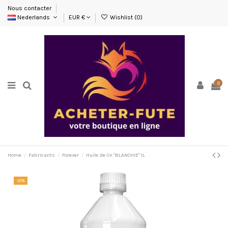
Nous contacter
Nederlands
EUR €
Wishlist (
0
)
0
Home
Fabricants
Forever
Huile de lin "BLANCHIE" 1L
-10%