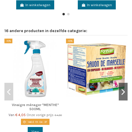
In winkelwagen
In winkelwagen
16 andere producten in dezelfde categorie:
-10%
-10%
-1
Vinaigre ménager "MENTHE"
500ML
€ 4,05
Onze vorige prijs
Van
€ 4,50
146
d.
19
:
04
:
37
View