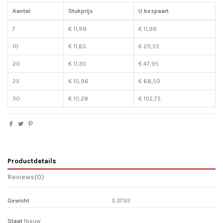
Aantal
Stukprijs
U bespaart
7
€ 11,99
€ 11,99
10
€ 11,65
€ 20,55
20
€ 11,30
€ 47,95
25
€ 10,96
€ 68,50
30
€ 10,28
€ 102,75
Productdetails
Reviews
(0)
Gewicht
0.3793
Staat
Nieuw