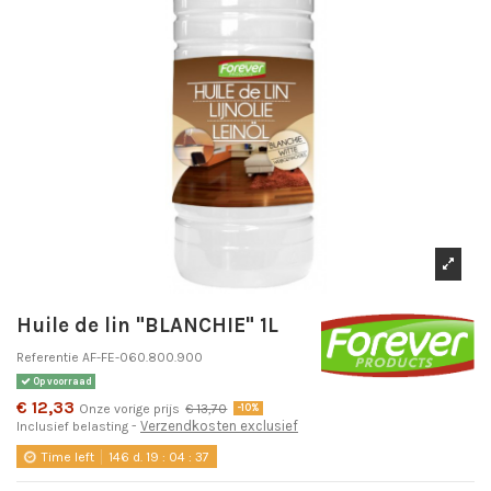
Huile de lin "BLANCHIE" 1L
Referentie
AF-FE-060.800.900
Op voorraad
€ 12,33
Onze vorige prijs
€ 13,70
-10%
Verzendkosten exclusief
Inclusief belasting
Time left
146
d.
19
:
04
:
37