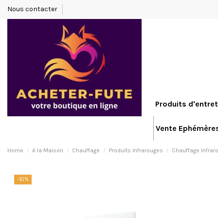
Nous contacter
Produits d'entret
Vente Ephémère
Home
A la Maison
Chauffage
Produits Infrarouges
Chauffage Infrar
-10%