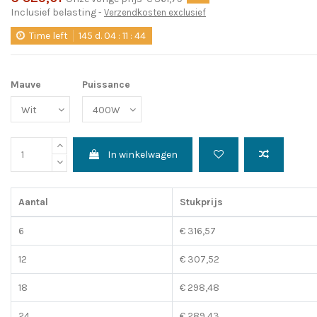
Inclusief belasting
Verzendkosten exclusief
Time left
145
d.
04
:
11
:
43
Mauve
Puissance
In winkelwagen
Aantal
Stukprijs
6
€ 316,57
12
€ 307,52
18
€ 298,48
24
€ 289,43