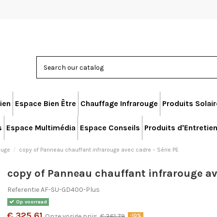
ien
Espace Bien Être
Chauffage Infrarouge
Produits Solai
s
Espace Multimédia
Espace Conseils
Produits d'Entretie
ouge
copy of Panneau chauffant infrarouge avec cadre – Série PE
copy of Panneau chauffant infrarouge ave
Referentie
AF-SU-GD400-Plus
Op voorraad
€ 325,61
Onze vorige prijs
€ 361,79
-10%