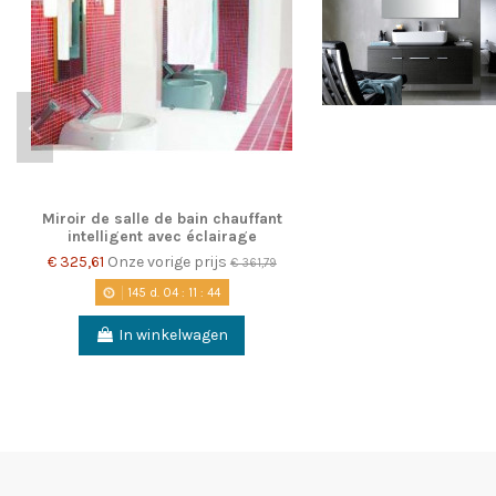
Miroir de salle de bain chauffant
intelligent avec éclairage
€ 325,61
Onze vorige prijs
€ 361,79
145
d.
04
:
11
:
43
In winkelwagen