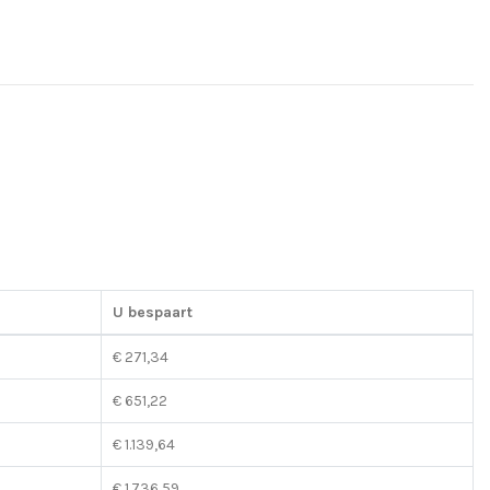
U bespaart
€ 271,34
€ 651,22
€ 1.139,64
€ 1.736,59