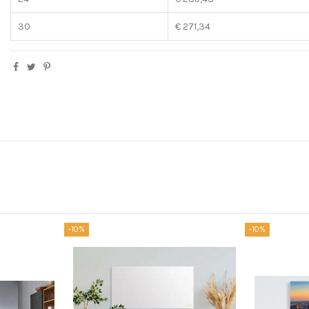
30
€ 271,34
-10%
-10%