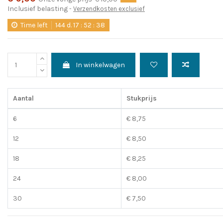
Inclusief belasting
Verzendkosten exclusief
Time left
144
d.
17
:
52
:
37
In winkelwagen
Aantal
Stukprijs
6
€ 8,75
12
€ 8,50
18
€ 8,25
24
€ 8,00
30
€ 7,50