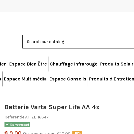
ien
Espace Bien Être
Chauffage Infrarouge
Produits Solai
s
Espace Multimédia
Espace Conseils
Produits d'Entretie
Batterie Varta Super Life AA 4x
Referentie
AF-ZE-16347
Op voorraad
€ 9,00
Onze vorige prijs
€ 10,00
-10%