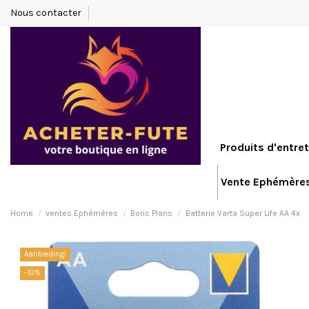
Nous contacter
Produits d'entret
Vente Ephémère
Home
ventes Ephémères
Bons Plans
Batterie Varta Super Life AA 4x
Aanbieding!
-10%