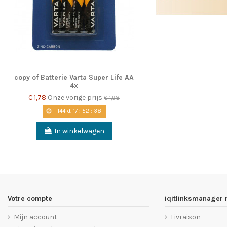
copy of Batterie Varta Super Life AA
4x
€ 1,78
Onze vorige prijs
€ 1,98
144
d.
17
:
52
:
37
In winkelwagen
Votre compte
iqitlinksmanager
Mijn account
Livraison