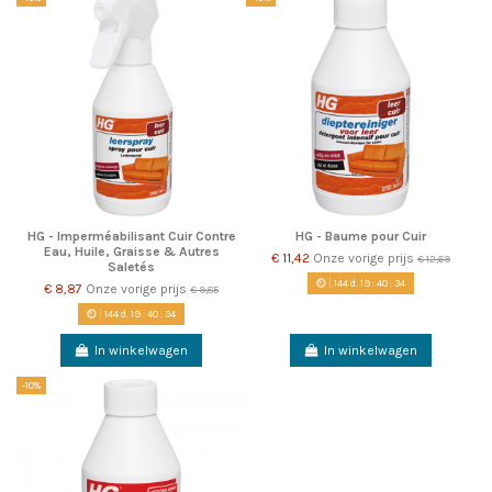
HG - Imperméabilisant Cuir Contre
HG - Baume pour Cuir
Eau, Huile, Graisse & Autres
€ 11,42
Onze vorige prijs
€ 12,69
Saletés
144
d.
19
:
40
:
34
€ 8,87
Onze vorige prijs
€ 9,85
144
d.
19
:
40
:
34
In winkelwagen
In winkelwagen
-10%