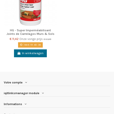
HG - Super Imperméabilisant
Joints de Carrelages Murs & Sols
€ 11,42
Onze vorige prijs
€ 12,69
144
d.
19
:
40
:
34
In winkelwagen
Votre compte
iqitlinksmanager module
Informations