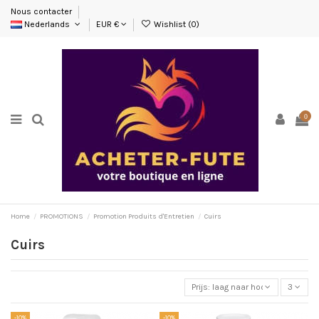
Nous contacter
Nederlands
EUR €
Wishlist (
0
)
0
Home
PROMOTIONS
Promotion Produits d'Entretien
Cuirs
Cuirs
Prijs: laag naar hoog
3
-10%
-10%