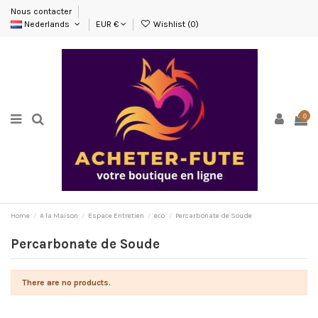
Nous contacter
Nederlands
EUR €
Wishlist (
0
)
0
Home
A la Maison
Espace Entretien
eco
Percarbonate de Soude
Percarbonate de Soude
There are no products.