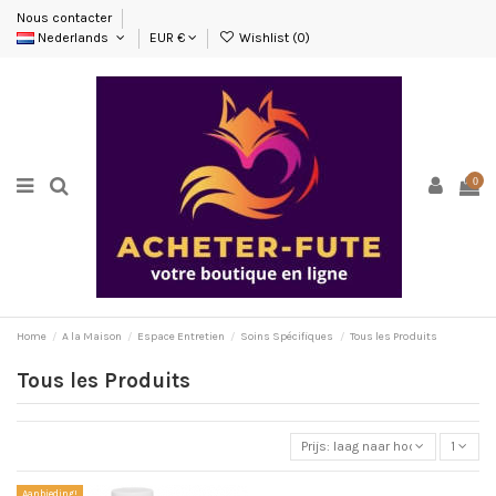
Nous contacter
Nederlands
EUR €
Wishlist (
0
)
0
Home
A la Maison
Espace Entretien
Soins Spécifiques
Tous les Produits
Tous les Produits
Prijs: laag naar hoog
1
Aanbieding!