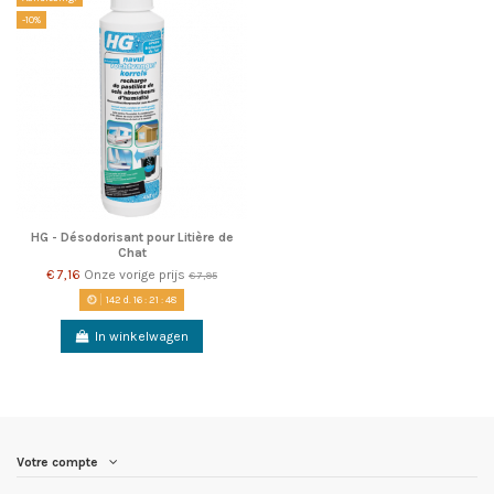
-10%
HG - Désodorisant pour Litière de
Chat
€ 7,16
Onze vorige prijs
€ 7,95
142
d.
16
:
21
:
48
In winkelwagen
Votre compte