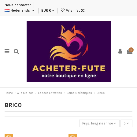
Nous contacter
Nederlands
EUR €
Wishlist (
0
)
0
Home
A la Maison
Espace Entretien
Soins Spécifiques
BRICO
BRICO
Prijs: laag naar hoog
5
-10%
-10%