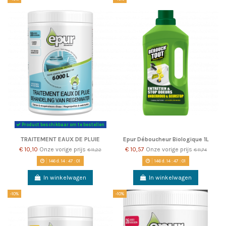
Product beschikbaar om te bestellen
TRAITEMENT EAUX DE PLUIE
Epur Déboucheur Biologique 1L
€ 10,10
Onze vorige prijs
€ 10,57
Onze vorige prijs
€ 11,22
€ 11,74
146
d.
14
:
47
:
00
146
d.
14
:
47
:
00
In winkelwagen
In winkelwagen
-10%
-10%