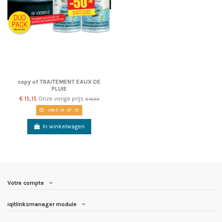
copy of TRAITEMENT EAUX DE
PLUIE
€ 15,15
Onze vorige prijs
€ 16,83
146
d.
14
:
47
:
00
In winkelwagen
Votre compte
iqitlinksmanager module