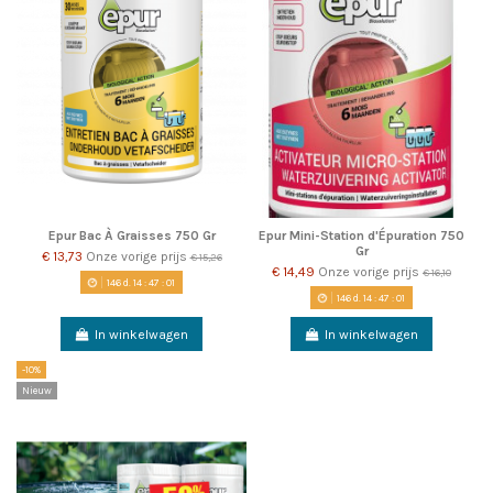
Epur Bac À Graisses 750 Gr
Epur Mini-Station d'Épuration 750
Gr
€ 13,73
Onze vorige prijs
€ 15,26
€ 14,49
Onze vorige prijs
€ 16,10
146
d.
14
:
47
:
00
146
d.
14
:
47
:
00
In winkelwagen
In winkelwagen
-10%
Nieuw